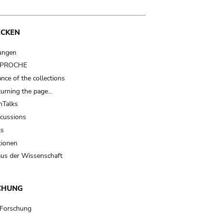
ECKEN
ungen
t PROCHE
nce of the collections
turning the page…
Talks
scussions
ts
tionen
us der Wissenschaft
CHUNG
 Forschung