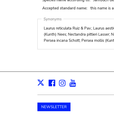
Species name according to:
Jahrbuch de
Accepted standard name:
this name is 
Synonyms
Laurus reticulata Ruiz & Pav.; Laurus aest
(Kunth) Nees; Nectandra pittieri Lasser; 
Persea incana Schott; Persea mollis (Kun
Facebook
Instagram
Youtube
Print
X
NEWSLETTER