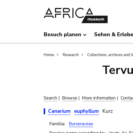
Skip
Skip
to
to
main
search
content
Besuch planen
Sehen & Erleb
Breadcrumb
Home
Research
Collections, archives and l
Terv
Search
|
Browse
|
More information
|
Conta
Canarium
euphyllum
Kurz
Familia:
Burseraceae