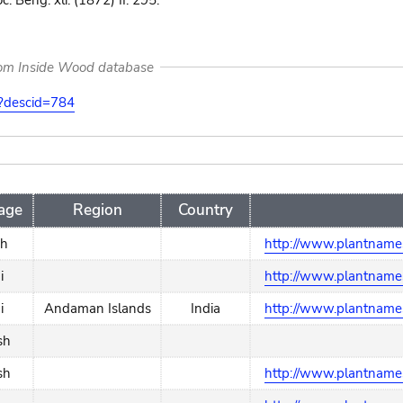
c. Beng. xli. (1872) II. 295.
rom Inside Wood database
on?descid=784
age
Region
Country
ch
http://www.plantnames
i
http://www.plantnames
i
Andaman Islands
India
http://www.plantnames
sh
sh
http://www.plantnames