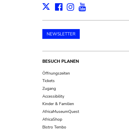
Facebook
Instagram
Youtube
Print
X
NEWSLETTER
Main
BESUCH PLANEN
navigation
Öffnungszeiten
Tickets
Zugang
Accessibility
Kinder & Familien
AfricaMuseumQuest
AfricaShop
Bistro Tembo