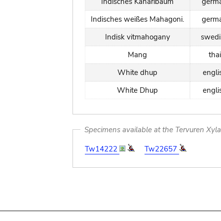
Indisches Kanaribaum
germ
Indisches weißes Mahagoni.
germ
Indisk vitmahogany
swedi
Mang
thai
White dhup
engli
White Dhup
engli
Specimens available at the Tervuren Xyl
Tw14222
Tw22657