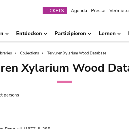
Submenu
TICKETS
Agenda
Presse
Vermietu
en
Entdecken
Partizipieren
Lernen
ibraries
Collections
Tervuren Xylarium Wood Database
uren Xylarium Wood Dat
ct persons