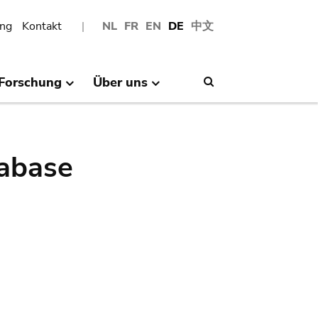
ng
Kontakt
NL
FR
EN
DE
中文
Forschung
Über uns
Search
abase