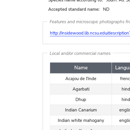
Species name according to:
Journ. As. So
Accepted standard name:
ND
Features and microscopic photographs f
http://insidewood.lib.ncsu.edu/descripti
Local and/or commercial names
Name
Langu
Acajou de l'Inde
fren
Agarbati
hind
Dhup
hind
Indian Canarium
engli
Indian white mahogany
engli