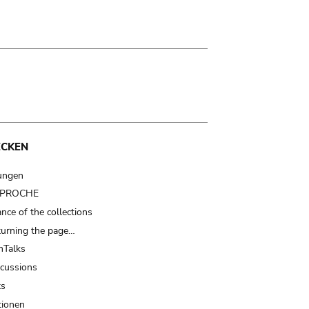
ECKEN
ungen
t PROCHE
nce of the collections
turning the page…
Talks
scussions
ts
tionen