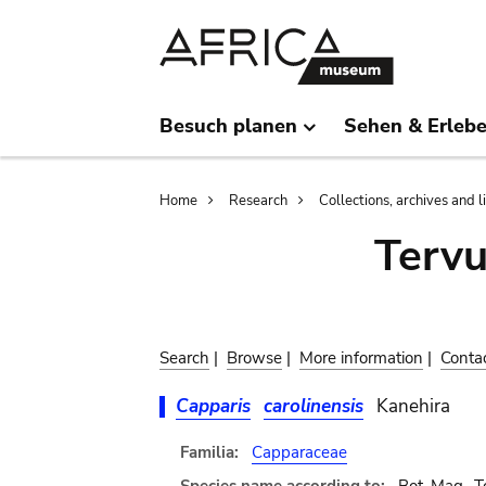
Skip
Skip
to
to
main
search
content
Besuch planen
Sehen & Erleb
Breadcrumb
Home
Research
Collections, archives and l
Terv
Search
|
Browse
|
More information
|
Conta
Capparis
carolinensis
Kanehira
Familia:
Capparaceae