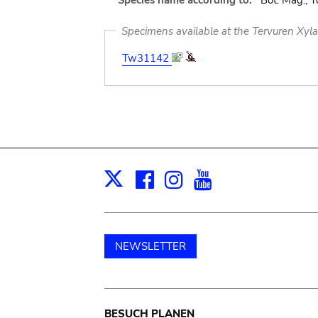
Species name according to:
Bot. Mag., T
Specimens available at the Tervuren Xyl
Tw31142
Facebook
Instagram
Youtube
Print
X
NEWSLETTER
BESUCH PLANEN