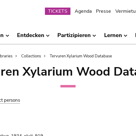
Submenu
TICKETS
Agenda
Presse
Vermietu
en
Entdecken
Partizipieren
Lernen
ibraries
Collections
Tervuren Xylarium Wood Database
uren Xylarium Wood Dat
ct persons