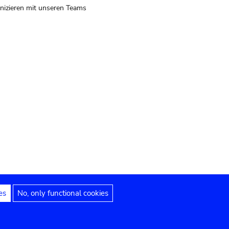
izieren mit unseren Teams
es
No, only functional cookies
 Hinweise
Erklärung zur Barrierefreiheit