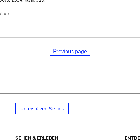
okyo, 1934, xlviii. 919.
arium
Previous page
Unterstützen Sie uns
SEHEN & ERLEBEN
ENTD