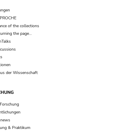
ungen
t PROCHE
nce of the collections
turning the page…
Talks
scussions
ts
tionen
us der Wissenschaft
CHUNG
 Forschung
ntlichungen
 news
ung & Praktikum