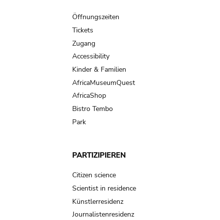
Main
navigation
Öffnungszeiten
Tickets
Zugang
Accessibility
Kinder & Familien
AfricaMuseumQuest
AfricaShop
Bistro Tembo
Park
PARTIZIPIEREN
Citizen science
Scientist in residence
Künstlerresidenz
Journalistenresidenz