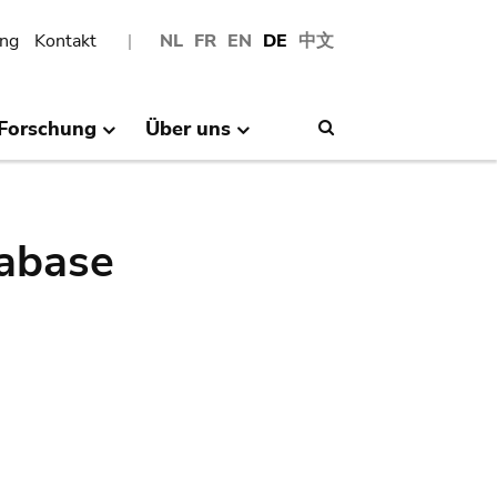
ng
Kontakt
NL
FR
EN
DE
中文
Forschung
Über uns
Search
abase