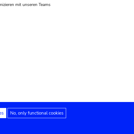
izieren mit unseren Teams
es
No, only functional cookies
 Hinweise
Erklärung zur Barrierefreiheit