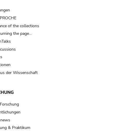
ungen
t PROCHE
nce of the collections
turning the page…
Talks
scussions
ts
tionen
us der Wissenschaft
CHUNG
 Forschung
ntlichungen
 news
ung & Praktikum