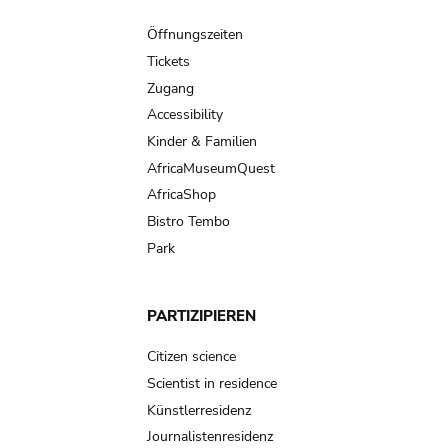
Main
navigation
Öffnungszeiten
Tickets
Zugang
Accessibility
Kinder & Familien
AfricaMuseumQuest
AfricaShop
Bistro Tembo
Park
PARTIZIPIEREN
Citizen science
Scientist in residence
Künstlerresidenz
Journalistenresidenz