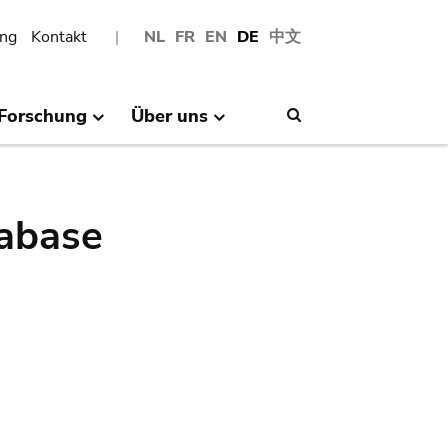
ng
Kontakt
NL
FR
EN
DE
中文
Forschung
Über uns
Search
abase