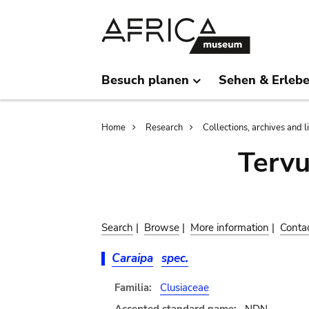
Skip
Skip
to
to
main
search
content
Besuch planen
Sehen & Erleb
Breadcrumb
Home
Research
Collections, archives and l
Terv
Search
|
Browse
|
More information
|
Conta
Caraipa
spec.
Familia:
Clusiaceae