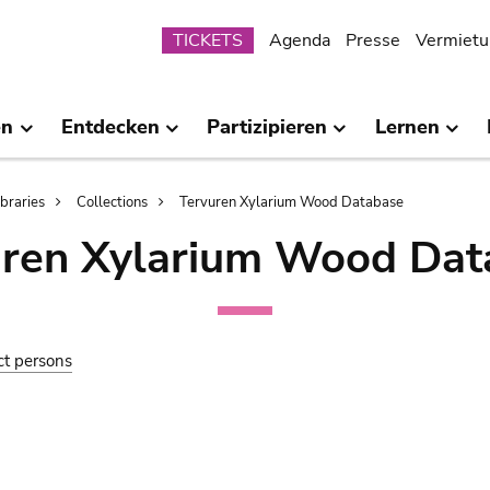
Submenu
TICKETS
Agenda
Presse
Vermietu
en
Entdecken
Partizipieren
Lernen
ibraries
Collections
Tervuren Xylarium Wood Database
uren Xylarium Wood Dat
ct persons