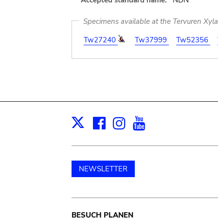
Accepted standard name:
NDN
Specimens available at the Tervuren Xyl
Tw27240
Tw37999
Tw52356
Facebook
Instagram
Youtube
Print
X
NEWSLETTER
BESUCH PLANEN