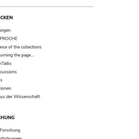
ECKEN
ungen
t PROCHE
nce of the collections
turning the page…
Talks
scussions
ts
tionen
us der Wissenschaft
CHUNG
 Forschung
ntlichungen