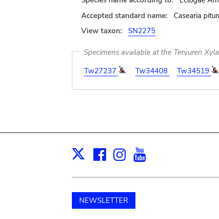
Species name according to:
Eclogae Ame
Accepted standard name:
Casearia pit
View taxon:
SN2275
Specimens available at the Tervuren Xyl
Tw27237
Tw34408
Tw34519
Facebook
Instagram
Youtube
Print
X
NEWSLETTER