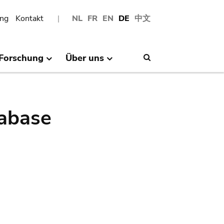
ng
Kontakt
NL
FR
EN
DE
中文
Forschung
Über uns
Search
abase