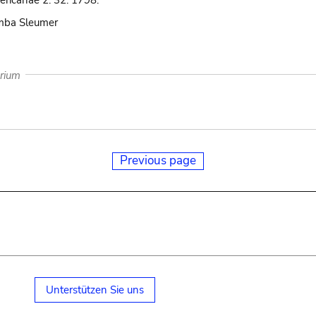
ricanae 2: 32. 1798.
umba Sleumer
arium
Previous page
Unterstützen Sie uns