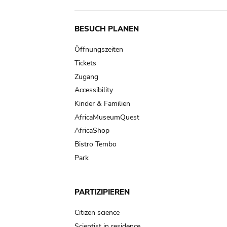
Main
BESUCH PLANEN
navigation
Öffnungszeiten
Tickets
Zugang
Accessibility
Kinder & Familien
AfricaMuseumQuest
AfricaShop
Bistro Tembo
Park
PARTIZIPIEREN
Citizen science
Scientist in residence