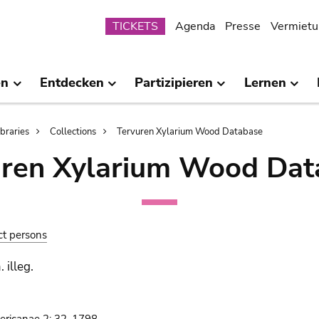
Submenu
TICKETS
Agenda
Presse
Vermietu
en
Entdecken
Partizipieren
Lernen
ibraries
Collections
Tervuren Xylarium Wood Database
uren Xylarium Wood Dat
ct persons
 illeg.