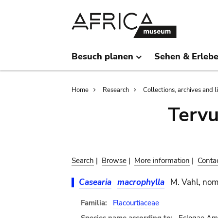
Skip
Skip
to
to
main
search
content
Besuch planen
Sehen & Erleb
Breadcrumb
Home
Research
Collections, archives and l
Terv
Search
|
Browse
|
More information
|
Conta
Casearia
macrophylla
M. Vahl, nom.
Familia:
Flacourtiaceae