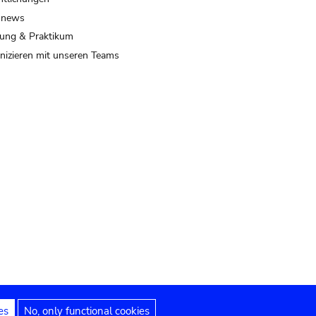
 news
ung & Praktikum
izieren mit unseren Teams
es
No, only functional cookies