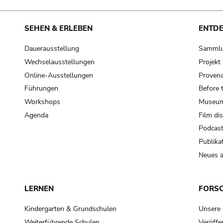
SEHEN & ERLEBEN
ENTD
Dauerausstellung
Samml
Wechselausstellungen
Projek
Online-Ausstellungen
Provena
Führungen
Before 
Workshops
Museum
Agenda
Film di
Podcas
Publika
Neues a
LERNEN
FORS
Kindergarten & Grundschulen
Unsere
Weiterführende Schulen
Veröffe