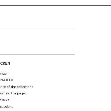
ECKEN
ungen
t PROCHE
nce of the collections
turning the page…
Talks
scussions