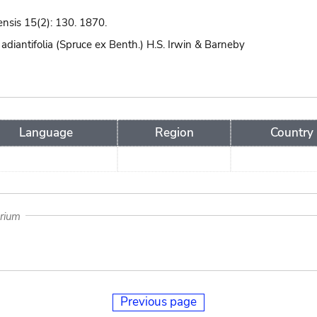
iensis 15(2): 130. 1870.
adiantifolia (Spruce ex Benth.) H.S. Irwin & Barneby
Language
Region
Country
arium
Previous page