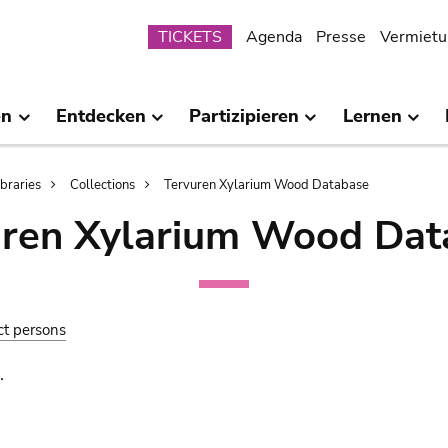
Submenu
TICKETS
Agenda
Presse
Vermietu
en
Entdecken
Partizipieren
Lernen
ibraries
Collections
Tervuren Xylarium Wood Database
uren Xylarium Wood Dat
ct persons
.