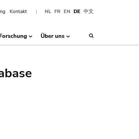
ng
Kontakt
NL
FR
EN
DE
中文
Forschung
Über uns
Search
abase