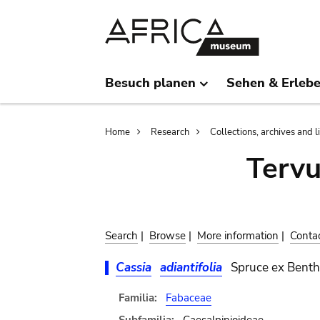
Skip
Skip
to
to
main
search
content
Besuch planen
Sehen & Erleb
Breadcrumb
Home
Research
Collections, archives and l
Terv
Search
|
Browse
|
More information
|
Conta
Cassia
adiantifolia
Spruce ex Benth
Familia:
Fabaceae