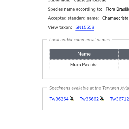
Subfamilia:
Caesalpinioideae
Species name according to:
Flora Brasil
Accepted standard name:
Chamaecrista 
View taxon:
SN15598
Local and/or commercial names
Name
Muira Paxiuba
Specimens available at the Tervuren Xyl
Tw36264
Tw36662
Tw36712