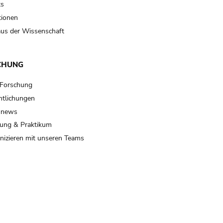
ts
tionen
us der Wissenschaft
CHUNG
 Forschung
ntlichungen
 news
ung & Praktikum
izieren mit unseren Teams