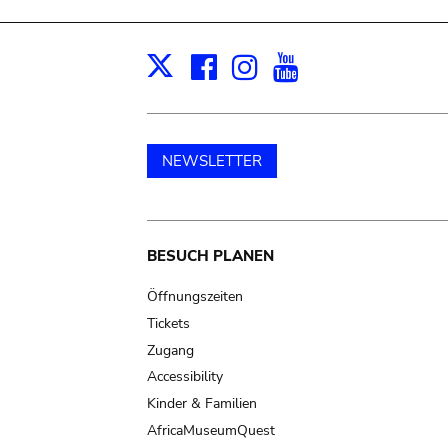
Facebook
Instagram
Youtube
Print
X
NEWSLETTER
Main
BESUCH PLANEN
navigation
Öffnungszeiten
Tickets
Zugang
Accessibility
Kinder & Familien
AfricaMuseumQuest