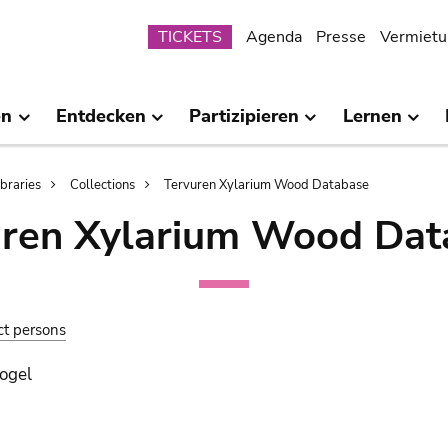
Submenu
TICKETS
Agenda
Presse
Vermietu
en
Entdecken
Partizipieren
Lernen
ibraries
Collections
Tervuren Xylarium Wood Database
uren Xylarium Wood Dat
ct persons
ogel