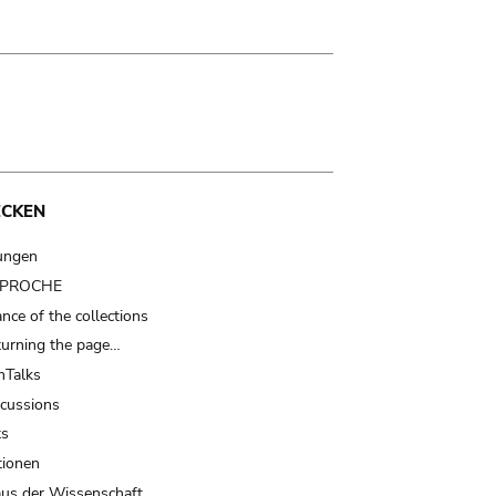
ECKEN
ungen
t PROCHE
nce of the collections
turning the page…
Talks
scussions
ts
tionen
us der Wissenschaft