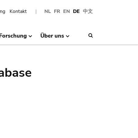
ng
Kontakt
NL
FR
EN
DE
中文
Forschung
Über uns
Search
abase