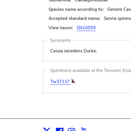
Subfamilia:
Caesalpinioideae
Species name according to:
Generis Cas
Accepted standard name:
Senna spinesc
View taxon:
SN16559
Synonyms
Cassia secedens Ducke;
Specimens available at the Tervuren Xyl
Tw37137