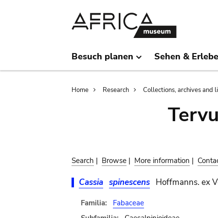
Skip
Skip
to
to
main
search
content
Besuch planen
Sehen & Erleb
Breadcrumb
Home
Research
Collections, archives and l
Terv
Search
|
Browse
|
More information
|
Conta
Cassia
spinescens
Hoffmanns. ex V
Familia:
Fabaceae