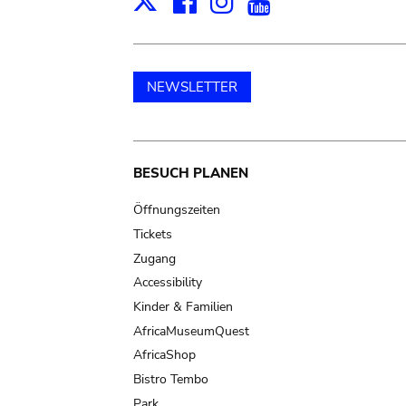
Facebook
Instagram
Youtube
Print
X
NEWSLETTER
Main
BESUCH PLANEN
navigation
Öffnungszeiten
Tickets
Zugang
Accessibility
Kinder & Familien
AfricaMuseumQuest
AfricaShop
Bistro Tembo
Park