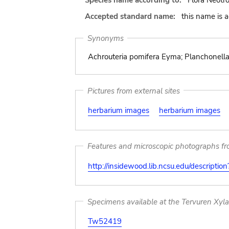
Species name according to:
Flora Neotr
Accepted standard name:
this name is 
Synonyms
Achrouteria pomifera Eyma; Planchonella
Pictures from external sites
herbarium images
herbarium images
Features and microscopic photographs f
http://insidewood.lib.ncsu.edu/descripti
Specimens available at the Tervuren Xyl
Tw52419