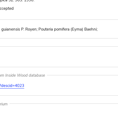
opica 52: 903. 1990.
accepted
 guianensis P. Royen; Pouteria pomifera (Eyma) Baehni;
rom Inside Wood database
on?descid=4023
arium