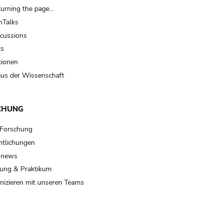
turning the page…
Talks
scussions
ts
tionen
us der Wissenschaft
CHUNG
 Forschung
ntlichungen
 news
ung & Praktikum
izieren mit unseren Teams