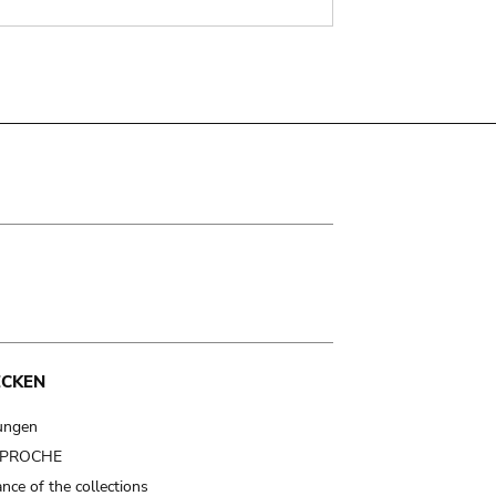
ECKEN
ungen
t PROCHE
nce of the collections