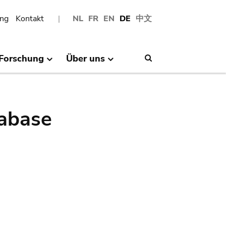
ng
Kontakt
NL
FR
EN
DE
中文
Forschung
Über uns
Search
abase