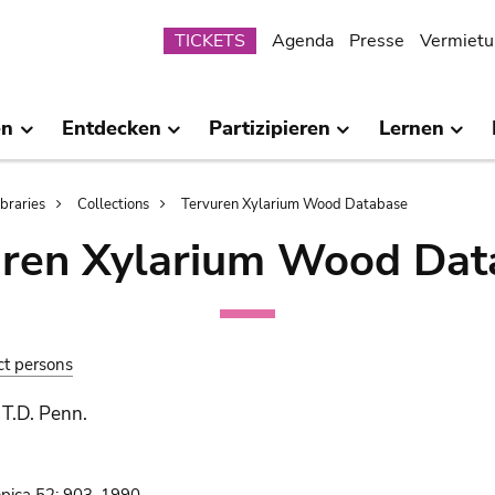
Submenu
TICKETS
Agenda
Presse
Vermietu
en
Entdecken
Partizipieren
Lernen
ibraries
Collections
Tervuren Xylarium Wood Database
uren Xylarium Wood Dat
ct persons
T.D. Penn.