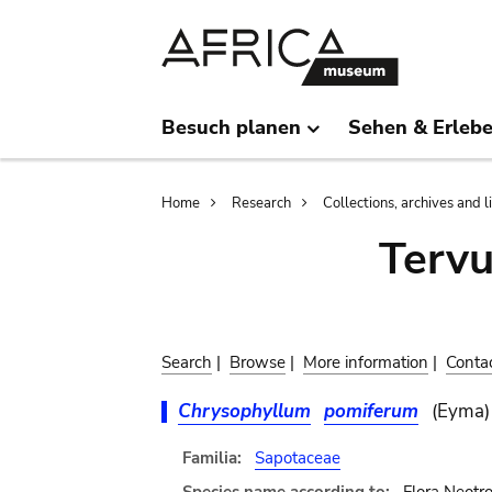
Skip
Skip
to
to
main
search
content
Besuch planen
Sehen & Erleb
Breadcrumb
Home
Research
Collections, archives and l
Terv
Search
|
Browse
|
More information
|
Conta
Chrysophyllum
pomiferum
(Eyma) 
Familia:
Sapotaceae