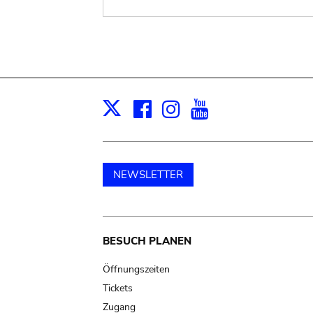
Facebook
Instagram
Youtube
Print
X
NEWSLETTER
Main
BESUCH PLANEN
navigation
Öffnungszeiten
Tickets
Zugang