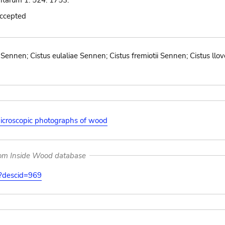
ntarum 1: 524. 1753.
accepted
i Sennen; Cistus eulaliae Sennen; Cistus fremiotii Sennen; Cistus ll
icroscopic photographs of wood
rom Inside Wood database
on?descid=969