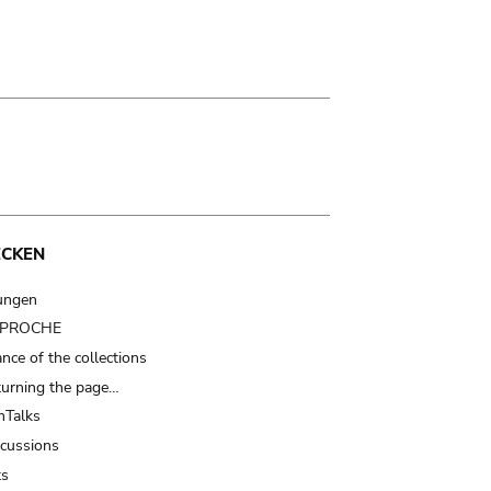
ECKEN
ungen
t PROCHE
nce of the collections
turning the page…
Talks
scussions
ts