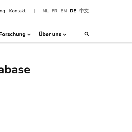
ng
Kontakt
NL
FR
EN
DE
中文
Forschung
Über uns
Search
abase