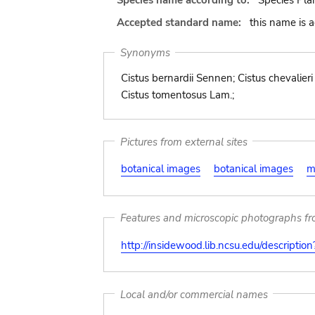
Species name according to:
Species Pla
Accepted standard name:
this name is 
Synonyms
Cistus bernardii Sennen; Cistus chevalier
Cistus tomentosus Lam.;
Pictures from external sites
botanical images
botanical images
m
Features and microscopic photographs f
http://insidewood.lib.ncsu.edu/descripti
Local and/or commercial names