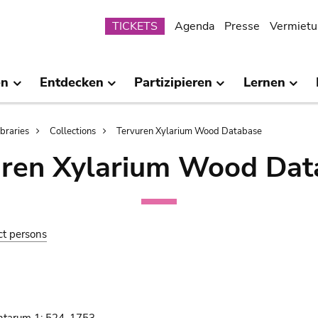
Submenu
TICKETS
Agenda
Presse
Vermietu
en
Entdecken
Partizipieren
Lernen
ibraries
Collections
Tervuren Xylarium Wood Database
uren Xylarium Wood Dat
ct persons