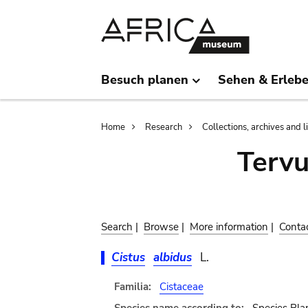
Skip
Skip
to
to
main
search
content
Besuch planen
Sehen & Erleb
Breadcrumb
Home
Research
Collections, archives and l
Terv
Search
|
Browse
|
More information
|
Conta
Cistus
albidus
L.
Familia:
Cistaceae