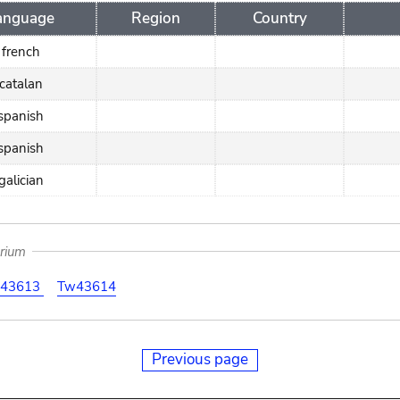
anguage
Region
Country
french
catalan
spanish
spanish
galician
arium
43613
Tw43614
Previous page