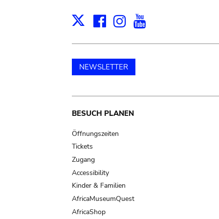
Facebook
Instagram
Youtube
Print
X
NEWSLETTER
Main
BESUCH PLANEN
navigation
Öffnungszeiten
Tickets
Zugang
Accessibility
Kinder & Familien
AfricaMuseumQuest
AfricaShop