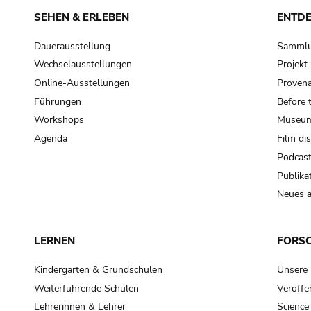
SEHEN & ERLEBEN
ENTD
Dauerausstellung
Samml
Wechselausstellungen
Projek
Online-Ausstellungen
Provena
Führungen
Before 
Workshops
Museum
Agenda
Film di
Podcas
Publika
Neues a
LERNEN
FORS
Kindergarten & Grundschulen
Unsere
Weiterführende Schulen
Veröffe
Lehrerinnen & Lehrer
Science