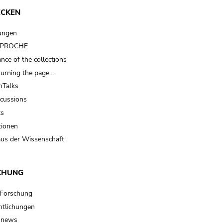
ECKEN
ungen
t PROCHE
nce of the collections
turning the page…
Talks
scussions
ts
tionen
us der Wissenschaft
CHUNG
 Forschung
ntlichungen
 news