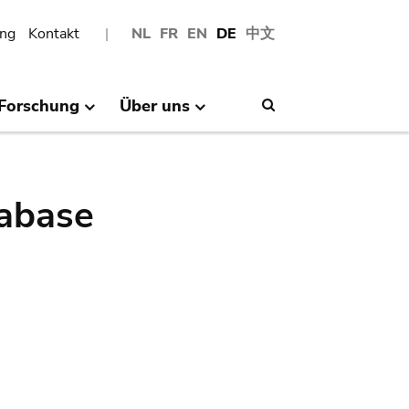
ng
Kontakt
NL
FR
EN
DE
中文
Forschung
Über uns
Search
abase