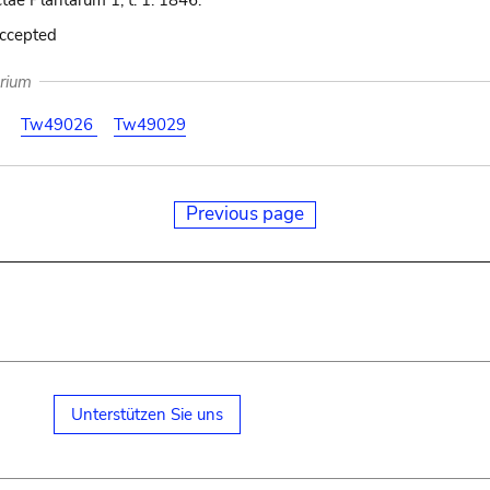
tae Plantarum 1, t. 1. 1846.
accepted
arium
Tw49026
Tw49029
Previous page
Unterstützen Sie uns