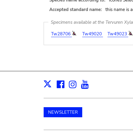
Species name according to:
Icones Selec
Accepted standard name:
this name is 
Specimens available at the Tervuren Xyl
Tw28706
Tw49020
Tw49023
Facebook
Instagram
Youtube
Print
X
NEWSLETTER