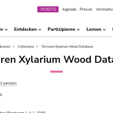
Submenu
TICKETS
Agenda
Presse
Vermietu
en
Entdecken
Partizipieren
Lernen
ibraries
Collections
Tervuren Xylarium Wood Database
uren Xylarium Wood Dat
ct persons
e.