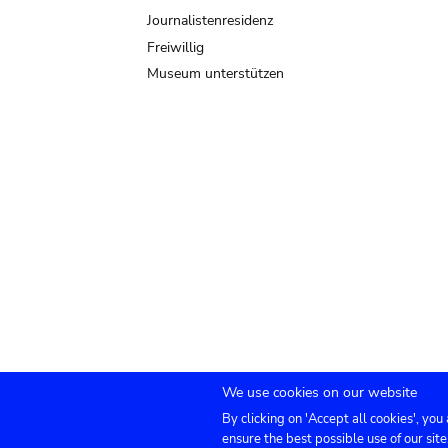
Journalistenresidenz
Freiwillig
Museum unterstützen
We use cookies on our website
By clicking on 'Accept all cookies', you
Submenu
TICKETS
Agenda
Presse
Vermietung
ensure the best possible use of our site