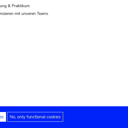
ung & Praktikum
izieren mit unseren Teams
es
No, only functional cookies
 Hinweise
Erklärung zur Barrierefreiheit