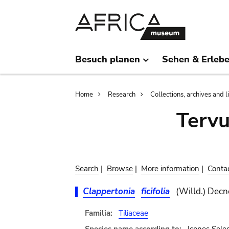
Skip
Skip
to
to
main
search
content
Besuch planen
Sehen & Erleb
Breadcrumb
Home
Research
Collections, archives and l
Terv
Search
|
Browse
|
More information
|
Conta
Clappertonia
ficifolia
(Willd.) Decn
Familia:
Tiliaceae