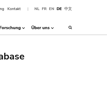
ng
Kontakt
NL
FR
EN
DE
中文
Forschung
Über uns
Search
abase