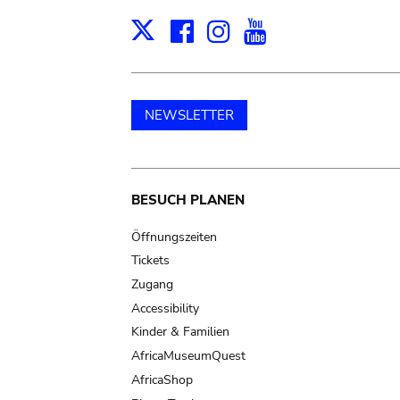
Facebook
Instagram
Youtube
Print
X
NEWSLETTER
Main
BESUCH PLANEN
navigation
Öffnungszeiten
Tickets
Zugang
Accessibility
Kinder & Familien
AfricaMuseumQuest
AfricaShop