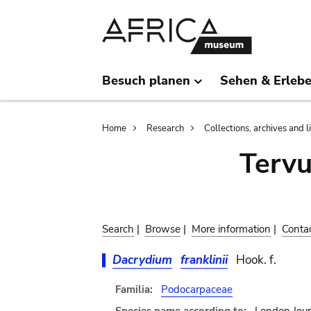
Skip
Skip
to
to
main
search
content
Besuch planen
Sehen & Erleb
Breadcrumb
Home
Research
Collections, archives and l
Terv
Search
|
Browse
|
More information
|
Conta
Dacrydium
franklinii
Hook. f.
Familia:
Podocarpaceae