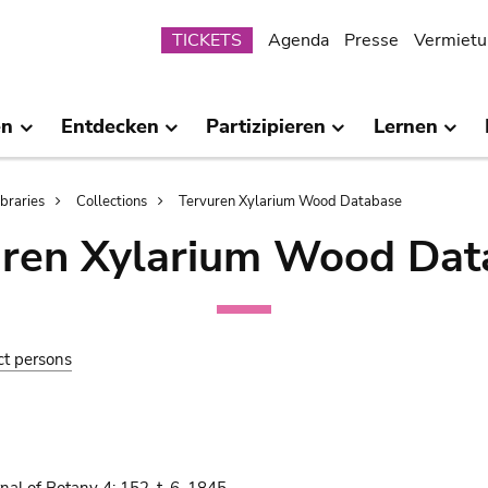
Submenu
TICKETS
Agenda
Presse
Vermietu
en
Entdecken
Partizipieren
Lernen
ibraries
Collections
Tervuren Xylarium Wood Database
uren Xylarium Wood Dat
ct persons