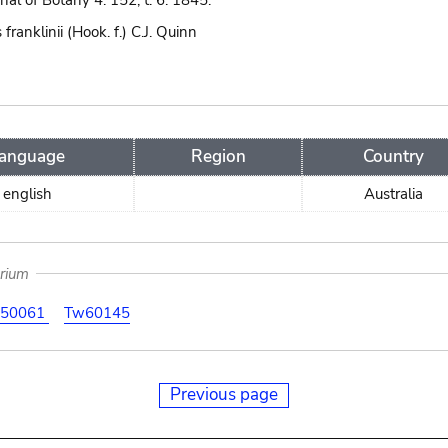
al of Botany 4: 152, t. 6. 1845.
franklinii (Hook. f.) C.J. Quinn
anguage
Region
Country
english
Australia
arium
50061
Tw60145
Previous page