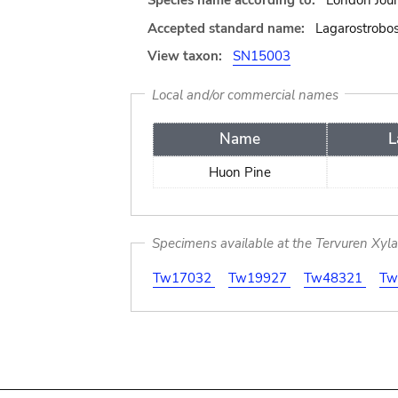
Species name according to:
London Journ
Accepted standard name:
Lagarostrobos 
View taxon:
SN15003
Local and/or commercial names
Name
L
Huon Pine
Specimens available at the Tervuren Xyl
Tw17032
Tw19927
Tw48321
Tw