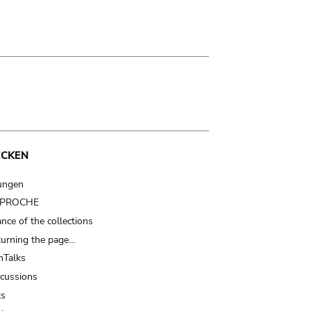
ECKEN
ungen
t PROCHE
nce of the collections
turning the page…
Talks
scussions
ts