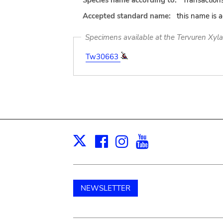
Species name according to:
Transaction
Accepted standard name:
this name is 
Specimens available at the Tervuren Xyl
Tw30663
Facebook
Instagram
Youtube
Print
X
NEWSLETTER