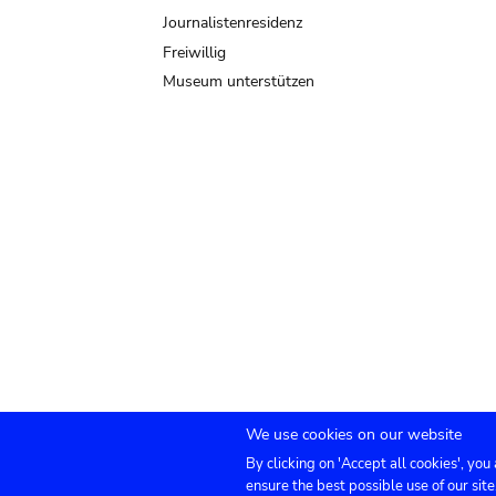
Journalistenresidenz
Freiwillig
Museum unterstützen
We use cookies on our website
By clicking on 'Accept all cookies', you
Submenu
TICKETS
Agenda
Presse
Vermietung
ensure the best possible use of our site