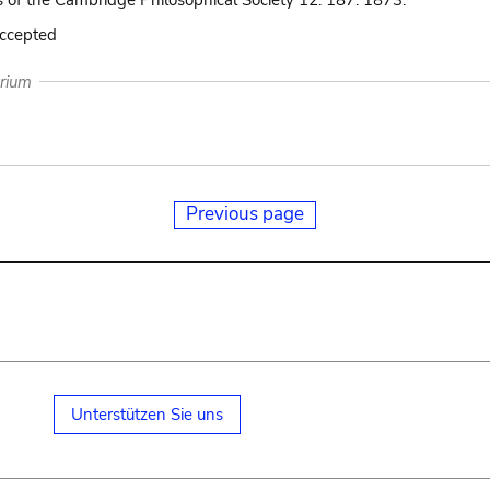
s of the Cambridge Philosophical Society 12: 187. 1873.
accepted
arium
Previous page
Unterstützen Sie uns