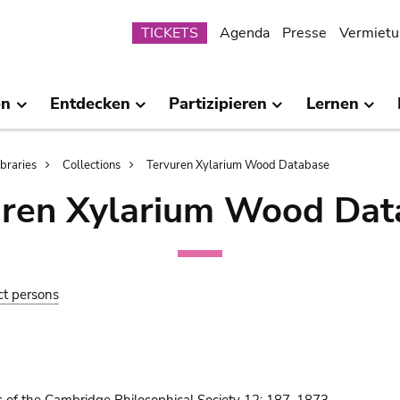
Submenu
TICKETS
Agenda
Presse
Vermietu
en
Entdecken
Partizipieren
Lernen
ibraries
Collections
Tervuren Xylarium Wood Database
uren Xylarium Wood Dat
ct persons