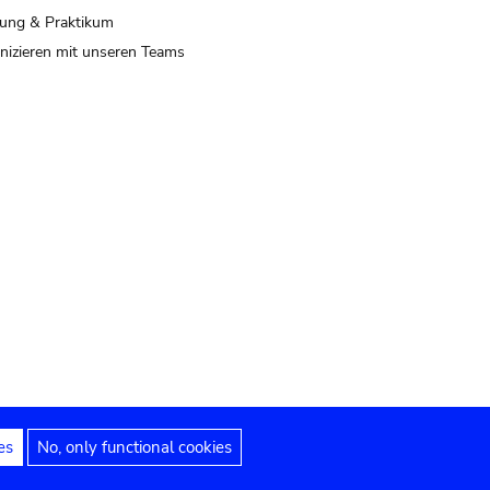
ung & Praktikum
izieren mit unseren Teams
es
No, only functional cookies
 Hinweise
Erklärung zur Barrierefreiheit