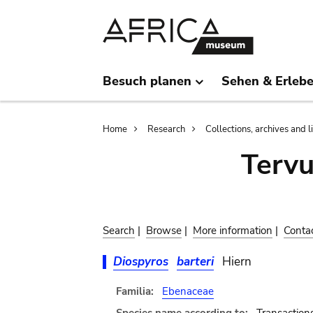
Skip
Skip
to
to
main
search
content
Besuch planen
Sehen & Erleb
Breadcrumb
Home
Research
Collections, archives and l
Terv
Search
|
Browse
|
More information
|
Conta
Diospyros
barteri
Hiern
Familia:
Ebenaceae