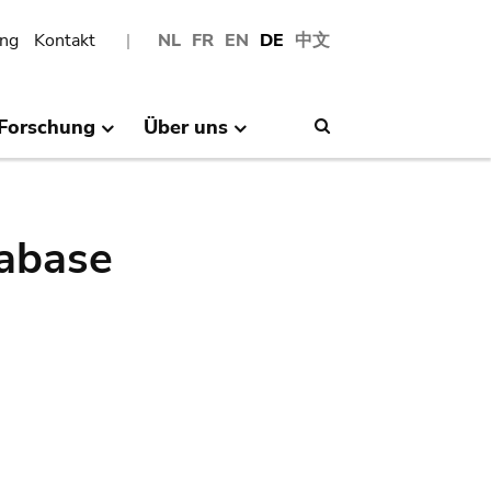
ng
Kontakt
NL
FR
EN
DE
中文
Forschung
Über uns
Search
abase