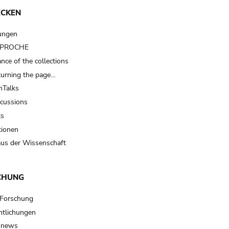
ECKEN
ungen
t PROCHE
nce of the collections
turning the page…
Talks
scussions
ts
tionen
us der Wissenschaft
CHUNG
 Forschung
ntlichungen
 news