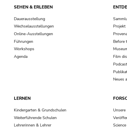
SEHEN & ERLEBEN
ENTD
Dauerausstellung
Samml
Wechselausstellungen
Projek
Online-Ausstellungen
Provena
Führungen
Before 
Workshops
Museum
Agenda
Film di
Podcas
Publika
Neues a
LERNEN
FORS
Kindergarten & Grundschulen
Unsere
Weiterführende Schulen
Veröffe
Lehrerinnen & Lehrer
Science