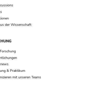
scussions
ts
tionen
us der Wissenschaft
CHUNG
 Forschung
ntlichungen
 news
ung & Praktikum
izieren mit unseren Teams