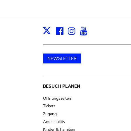
Facebook
Instagram
Youtube
Print
X
NEWSLETTER
Main
BESUCH PLANEN
navigation
Öffnungszeiten
Tickets
Zugang
Accessibility
Kinder & Familien