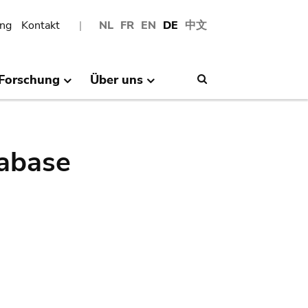
ng
Kontakt
NL
FR
EN
DE
中文
Forschung
Über uns
Search
abase