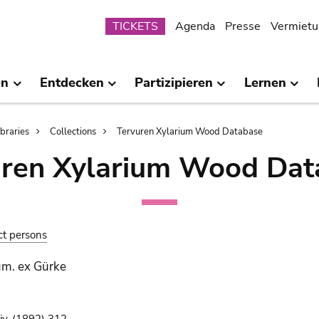
Submenu
TICKETS
Agenda
Presse
Vermietu
en
Entdecken
Partizipieren
Lernen
ibraries
Collections
Tervuren Xylarium Wood Database
uren Xylarium Wood Dat
ct persons
um. ex Gürke