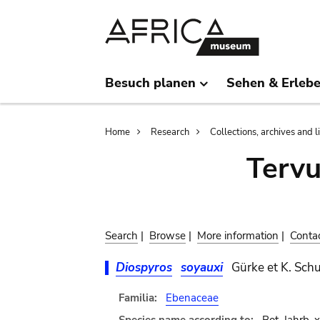
Skip
Skip
to
to
main
search
content
Besuch planen
Sehen & Erleb
Breadcrumb
Home
Research
Collections, archives and l
Terv
Search
|
Browse
|
More information
|
Conta
Diospyros
soyauxi
Gürke et K. Sch
Familia:
Ebenaceae