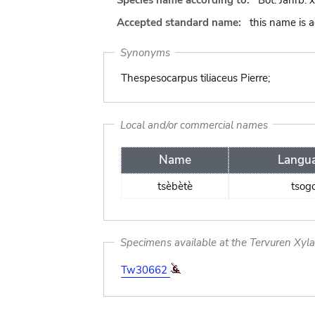
Species name according to:
Bot. Jahrb. 
Accepted standard name:
this name is 
Synonyms
Thespesocarpus tiliaceus Pierre;
Local and/or commercial names
Name
Langu
tsèbètè
tsog
Specimens available at the Tervuren Xyl
Tw30662