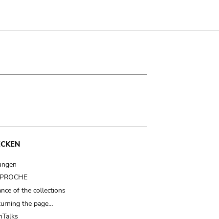
ECKEN
ungen
t PROCHE
nce of the collections
turning the page…
Talks