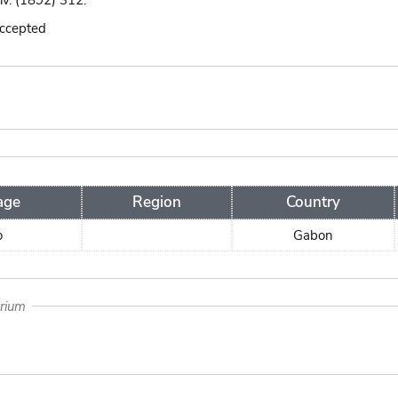
xiv. (1892) 312.
accepted
age
Region
Country
o
Gabon
arium