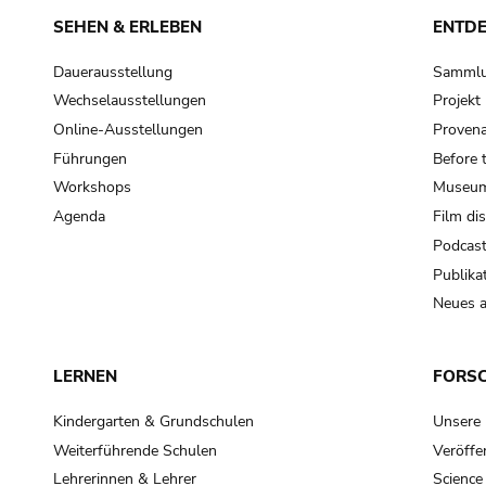
SEHEN & ERLEBEN
ENTD
Dauerausstellung
Samml
Wechselausstellungen
Projek
Online-Ausstellungen
Provena
Führungen
Before 
Workshops
Museum
Agenda
Film di
Podcas
Publika
Neues a
LERNEN
FORS
Kindergarten & Grundschulen
Unsere
Weiterführende Schulen
Veröffe
Lehrerinnen & Lehrer
Science