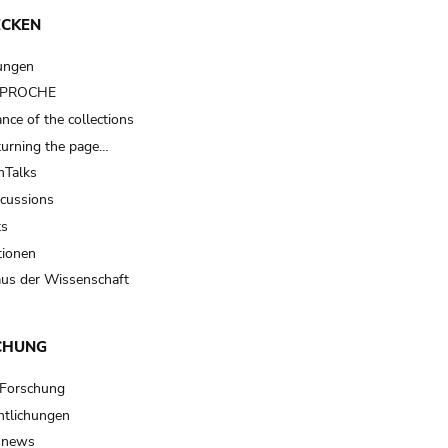
ECKEN
ungen
t PROCHE
nce of the collections
turning the page…
Talks
scussions
ts
tionen
us der Wissenschaft
CHUNG
 Forschung
ntlichungen
 news