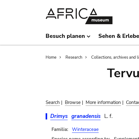
Skip
Skip
to
to
main
search
content
Besuch planen
Sehen & Erleb
Breadcrumb
Home
Research
Collections, archives and l
Terv
Search
|
Browse
|
More information
|
Conta
Drimys
granadensis
L. f.
Familia:
Winteraceae