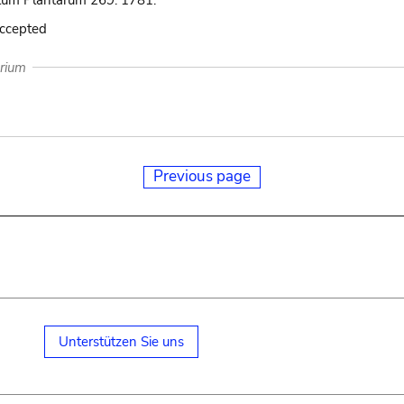
um Plantarum 269. 1781.
accepted
arium
Previous page
Unterstützen Sie uns