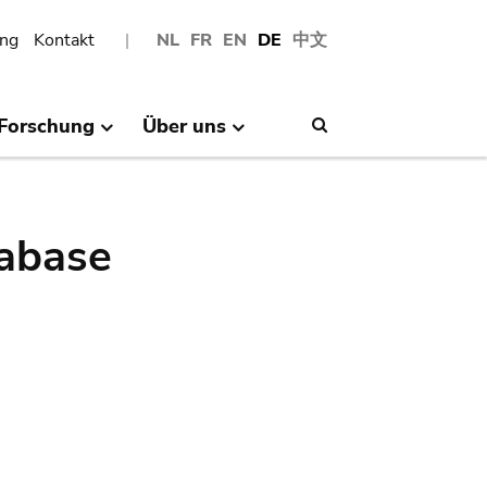
ng
Kontakt
NL
FR
EN
DE
中文
Forschung
Über uns
Search
abase