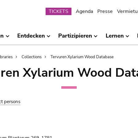
Submenu
TICKETS
Agenda
Presse
Vermietu
en
Entdecken
Partizipieren
Lernen
ibraries
Collections
Tervuren Xylarium Wood Database
uren Xylarium Wood Dat
ct persons