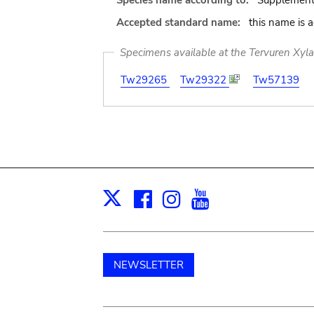
Species name according to:
Supplement
Accepted standard name:
this name is 
Specimens available at the Tervuren Xyl
Tw29265
Tw29322
Tw57139
Facebook
Instagram
Youtube
Print
X
NEWSLETTER