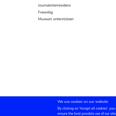
Journalistenresidenz
Freiwillig
Museum unterstützen
We use cookies on our website
By clicking on 'Accept all cookies', you
Submenu
TICKETS
Agenda
Presse
Vermietung
ensure the best possible use of our site