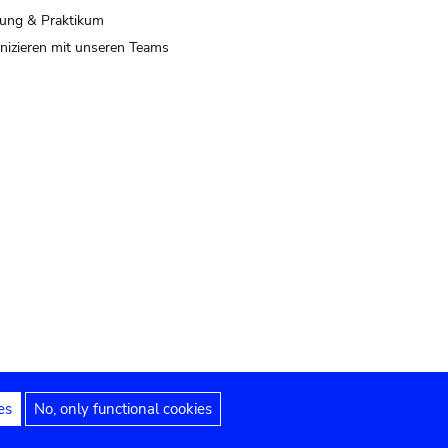
ung & Praktikum
izieren mit unseren Teams
es
No, only functional cookies
 Hinweise
Erklärung zur Barrierefreiheit