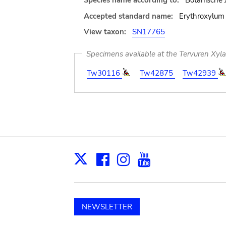
Species name according to:
Botanische 
Accepted standard name:
Erythroxylum 
View taxon:
SN17765
Specimens available at the Tervuren Xyl
Tw30116
Tw42875
Tw42939
Facebook
Instagram
Youtube
Print
X
NEWSLETTER