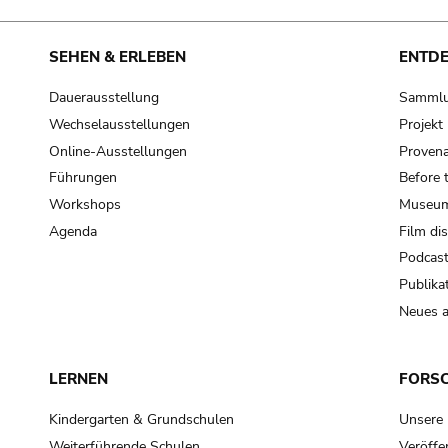
SEHEN & ERLEBEN
ENTD
Dauerausstellung
Samml
Wechselausstellungen
Projek
Online-Ausstellungen
Provena
Führungen
Before 
Workshops
Museum
Agenda
Film di
Podcas
Publika
Neues a
LERNEN
FORS
Kindergarten & Grundschulen
Unsere
Weiterführende Schulen
Veröffe