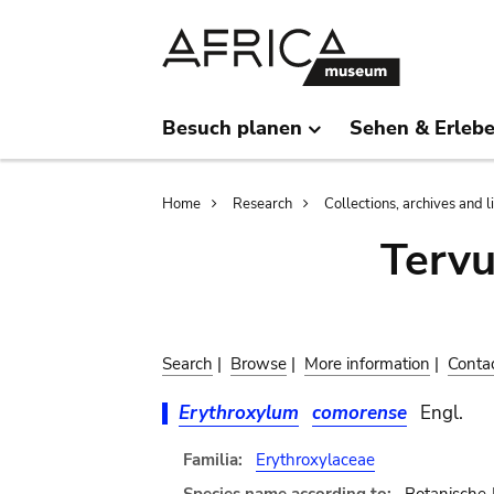
Skip
Skip
to
to
main
search
content
Besuch planen
Sehen & Erleb
Breadcrumb
Home
Research
Collections, archives and l
Terv
Search
|
Browse
|
More information
|
Conta
Erythroxylum
comorense
Engl.
Familia:
Erythroxylaceae