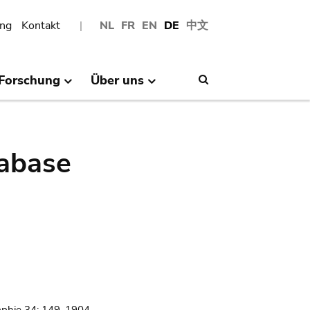
ng
Kontakt
NL
FR
EN
DE
中文
Forschung
Über uns
Search
abase