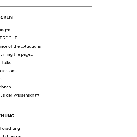
ECKEN
ungen
t PROCHE
nce of the collections
turning the page…
Talks
scussions
ts
tionen
us der Wissenschaft
CHUNG
 Forschung
ntlichungen