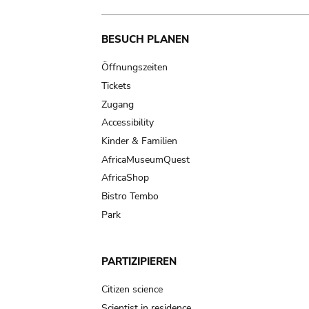
Main
BESUCH PLANEN
navigation
Öffnungszeiten
Tickets
Zugang
Accessibility
Kinder & Familien
AfricaMuseumQuest
AfricaShop
Bistro Tembo
Park
PARTIZIPIEREN
Citizen science
Scientist in residence