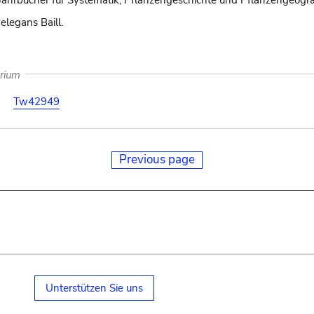
Jahrbücher für Systematik, Pflanzengeschichte und Pflanzengeogra
elegans Baill.
arium
Tw42949
Previous page
Unterstützen Sie uns