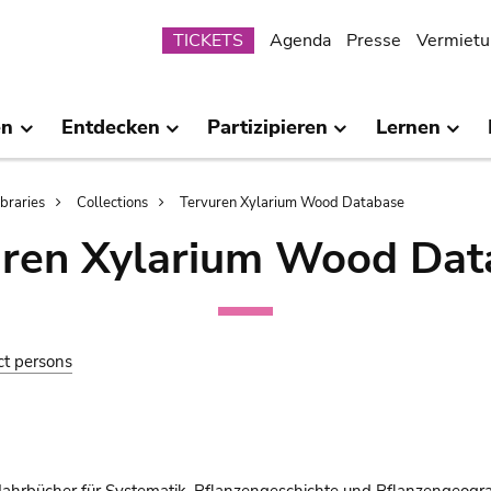
Submenu
TICKETS
Agenda
Presse
Vermietu
en
Entdecken
Partizipieren
Lernen
ibraries
Collections
Tervuren Xylarium Wood Database
uren Xylarium Wood Dat
ct persons