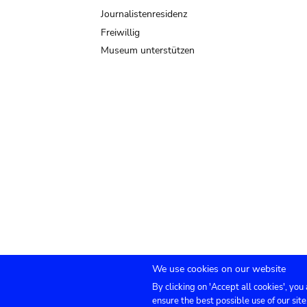
Journalistenresidenz
Freiwillig
Museum unterstützen
We use cookies on our website
By clicking on 'Accept all cookies', you
Submenu
TICKETS
Agenda
Presse
Vermietung
ensure the best possible use of our site