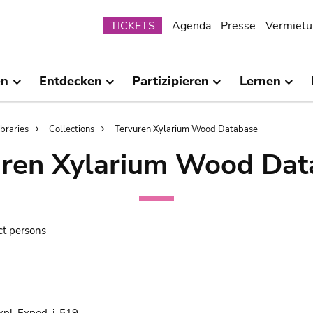
Submenu
TICKETS
Agenda
Presse
Vermietu
en
Entdecken
Partizipieren
Lernen
ibraries
Collections
Tervuren Xylarium Wood Database
uren Xylarium Wood Dat
ct persons