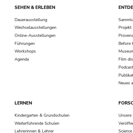
SEHEN & ERLEBEN
ENTD
Dauerausstellung
Samml
Wechselausstellungen
Projek
Online-Ausstellungen
Provena
Führungen
Before 
Workshops
Museum
Agenda
Film di
Podcas
Publika
Neues a
LERNEN
FORS
Kindergarten & Grundschulen
Unsere
Weiterführende Schulen
Veröffe
Lehrerinnen & Lehrer
Science