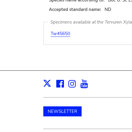
Species name according to:
Bot. U. St. E
Accepted standard name:
ND
Specimens available at the Tervuren Xyl
Tw45650
Facebook
Instagram
Youtube
Print
X
NEWSLETTER