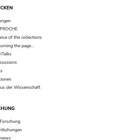
ECKEN
ungen
t PROCHE
nce of the collections
turning the page…
Talks
scussions
ts
tionen
us der Wissenschaft
CHUNG
 Forschung
ntlichungen
 news