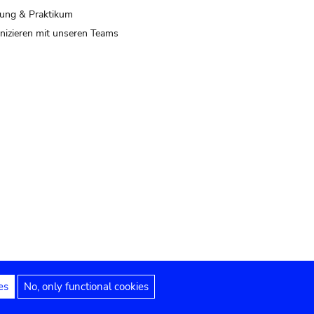
ung & Praktikum
izieren mit unseren Teams
es
No, only functional cookies
 Hinweise
Erklärung zur Barrierefreiheit