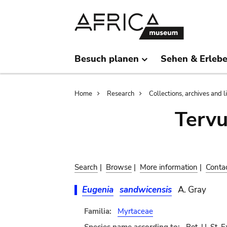
Skip
Skip
to
to
main
search
content
Besuch planen
Sehen & Erleb
Breadcrumb
Home
Research
Collections, archives and l
Terv
Search
|
Browse
|
More information
|
Conta
Eugenia
sandwicensis
A. Gray
Familia:
Myrtaceae