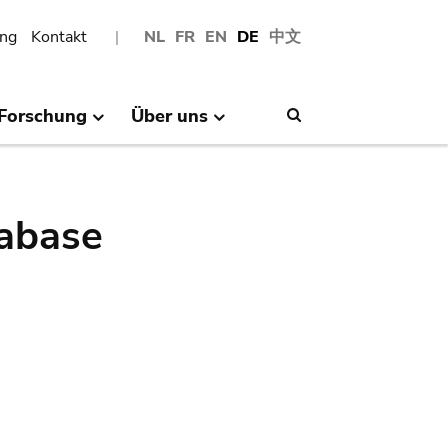
ng
Kontakt
NL
FR
EN
DE
中文
Forschung
Über uns
Search
abase