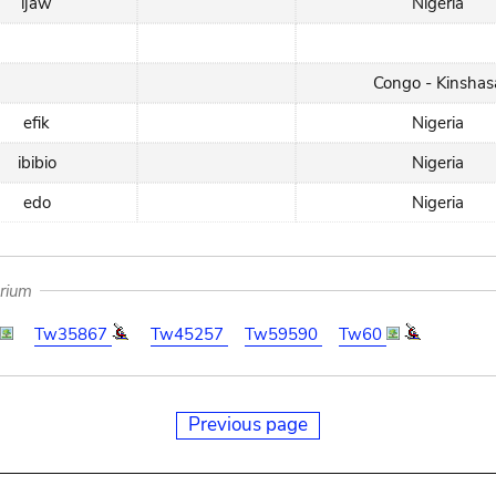
ijaw
Nigeria
Congo - Kinshas
efik
Nigeria
ibibio
Nigeria
edo
Nigeria
arium
Tw35867
Tw45257
Tw59590
Tw60
Previous page