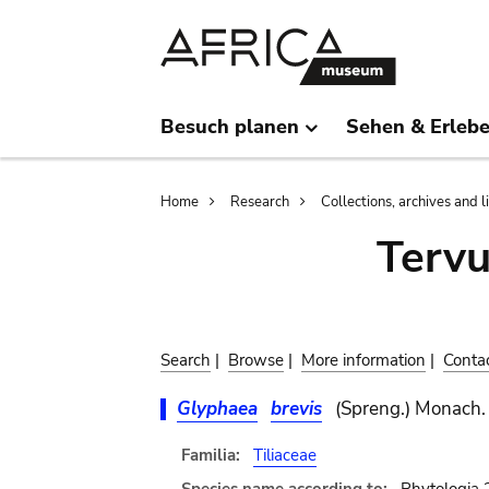
Skip
Skip
to
to
main
search
content
Besuch planen
Sehen & Erleb
Breadcrumb
Home
Research
Collections, archives and l
Terv
Search
|
Browse
|
More information
|
Conta
Glyphaea
brevis
(Spreng.) Monach.
Familia:
Tiliaceae