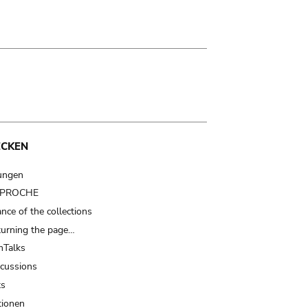
ECKEN
ungen
t PROCHE
nce of the collections
turning the page…
Talks
scussions
ts
tionen