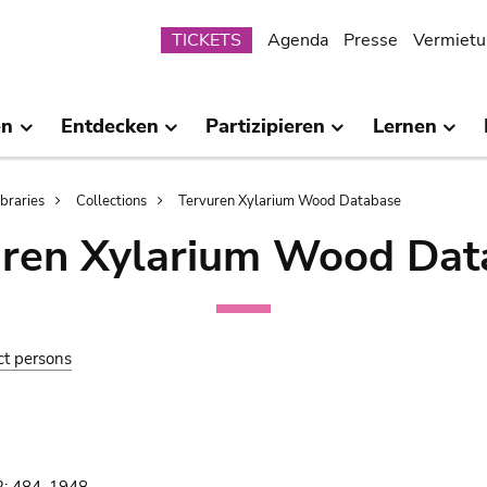
Submenu
TICKETS
Agenda
Presse
Vermietu
en
Entdecken
Partizipieren
Lernen
ibraries
Collections
Tervuren Xylarium Wood Database
uren Xylarium Wood Dat
ct persons