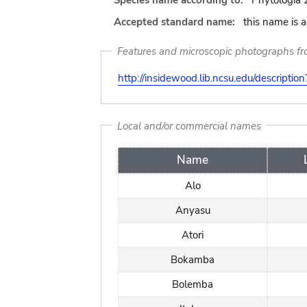
Species name according to:
Phytologia 
Accepted standard name:
this name is 
Features and microscopic photographs f
http://insidewood.lib.ncsu.edu/descripti
Local and/or commercial names
Name
Alo
Anyasu
Atori
Bokamba
Bolemba