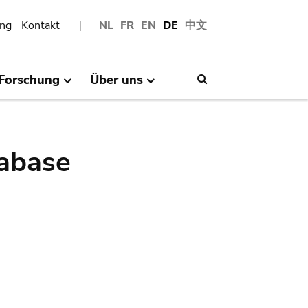
ng
Kontakt
NL
FR
EN
DE
中文
Forschung
Über uns
Search
abase