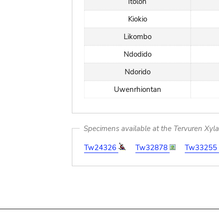
Itolon
Kiokio
Likombo
Ndodido
Ndorido
Uwenrhiontan
Specimens available at the Tervuren Xyl
Tw24326
Tw32878
Tw33255