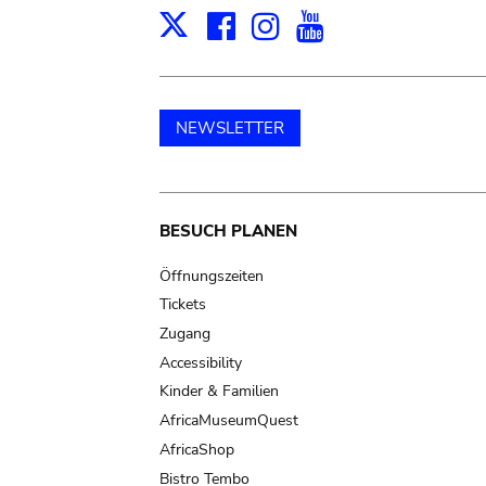
Facebook
Instagram
Youtube
Print
X
NEWSLETTER
Main
BESUCH PLANEN
navigation
Öffnungszeiten
Tickets
Zugang
Accessibility
Kinder & Familien
AfricaMuseumQuest
AfricaShop
Bistro Tembo