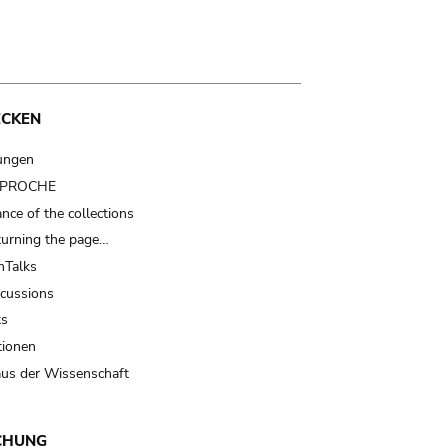
ECKEN
ungen
t PROCHE
nce of the collections
turning the page…
Talks
scussions
ts
tionen
us der Wissenschaft
CHUNG