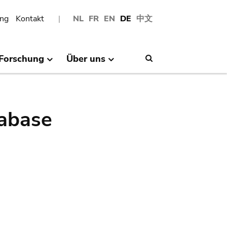
ng
Kontakt
NL
FR
EN
DE
中文
Forschung
Über uns
Search
abase