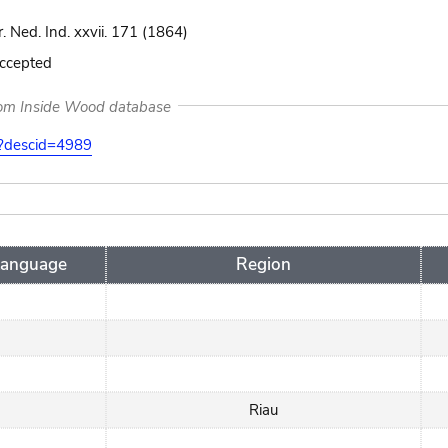
r. Ned. Ind. xxvii. 171 (1864)
accepted
rom Inside Wood database
on?descid=4989
Language
Region
Riau