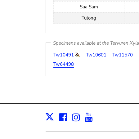
Sua Sam
Tutong
Specimens available at the Tervuren Xyl
Tw10491
Tw10601
Tw11570
Tw64498
Facebook
Instagram
Youtube
Print
X