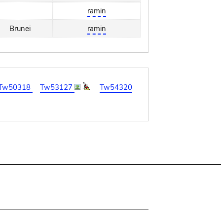
ramin
Brunei
ramin
Tw50318
Tw53127
Tw54320