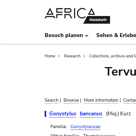
Skip
Skip
to
to
main
search
content
Besuch planen
Sehen & Erleb
Breadcrumb
Home
Research
Collections, archives and l
Terv
Search
|
Browse
|
More information
|
Conta
Gonystylus
bancanus
(Miq.) Kurz
Familia:
Gonystylaceae