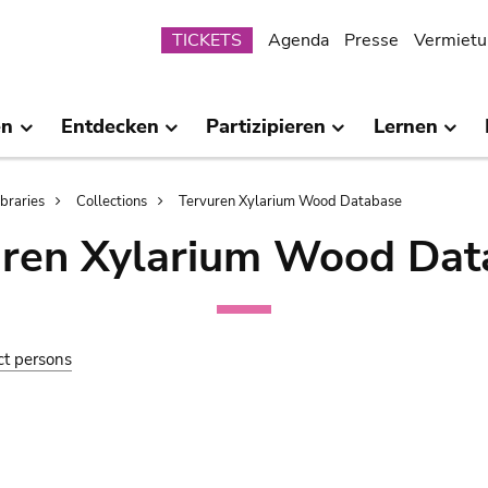
Submenu
TICKETS
Agenda
Presse
Vermietu
en
Entdecken
Partizipieren
Lernen
ibraries
Collections
Tervuren Xylarium Wood Database
uren Xylarium Wood Dat
ct persons