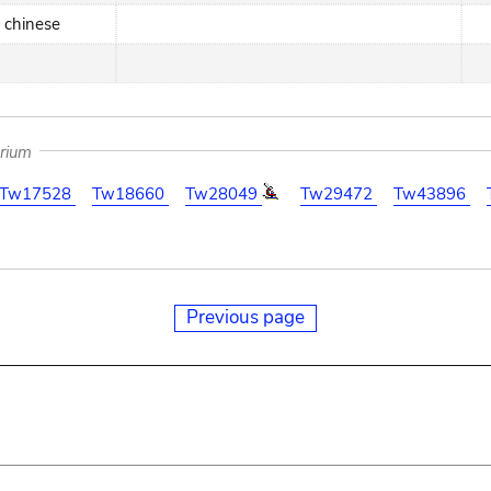
chinese
arium
Tw17528
Tw18660
Tw28049
Tw29472
Tw43896
Previous page