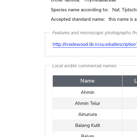
Other familia:
Thymelaeaceae
Species name according to:
Nat. Tijdsch
Accepted standard name:
this name is 
Features and microscopic photographs f
http://insidewood.lib.ncsu.edu/descripti
Local and/or commercial names
Name
Ahmin
Ahmin Telur
Ainunura
Balang Kulit
Balum