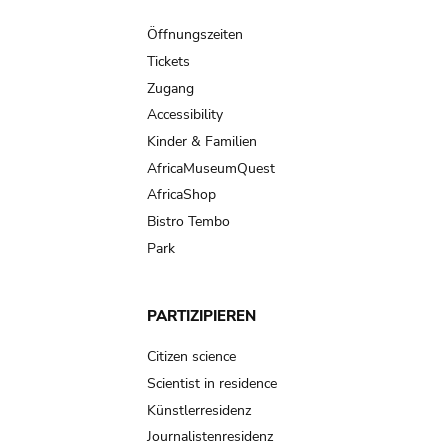
Main
navigation
Öffnungszeiten
Tickets
Zugang
Accessibility
Kinder & Familien
AfricaMuseumQuest
AfricaShop
Bistro Tembo
Park
PARTIZIPIEREN
Citizen science
Scientist in residence
Künstlerresidenz
Journalistenresidenz