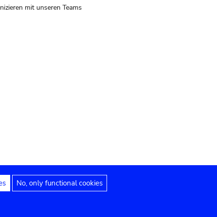
izieren mit unseren Teams
es
No, only functional cookies
 Hinweise
Erklärung zur Barrierefreiheit