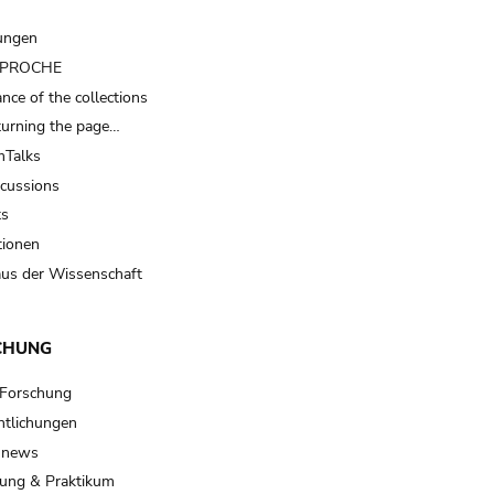
ungen
t PROCHE
nce of the collections
turning the page…
Talks
scussions
ts
tionen
us der Wissenschaft
CHUNG
 Forschung
ntlichungen
 news
ung & Praktikum