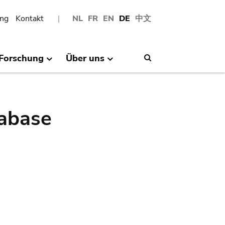
ng
Kontakt
NL
FR
EN
DE
中文
Forschung
Über uns
Search
abase