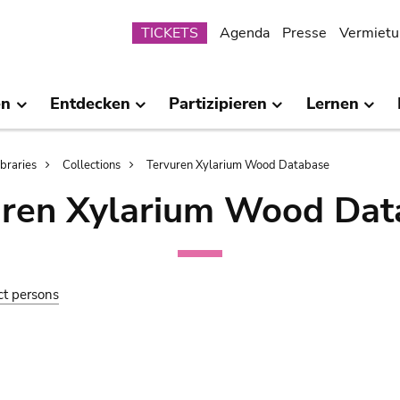
Submenu
TICKETS
Agenda
Presse
Vermietu
en
Entdecken
Partizipieren
Lernen
ibraries
Collections
Tervuren Xylarium Wood Database
uren Xylarium Wood Dat
ct persons