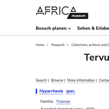
Skip
Skip
to
to
main
search
content
Besuch planen
Sehen & Erleb
Breadcrumb
Home
Research
Collections, archives and l
Terv
Search
|
Browse
|
More information
|
Conta
Hyparrhenia
spec.
Familia:
Poaceae