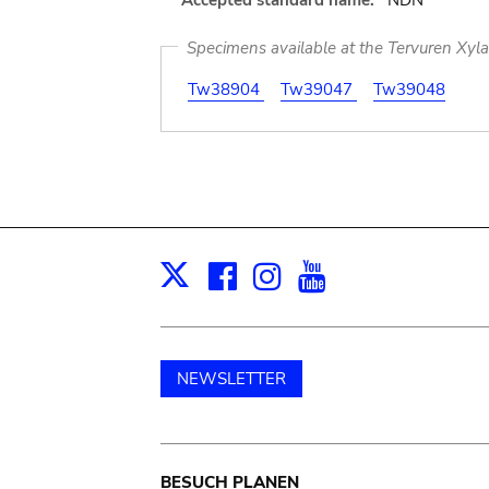
Accepted standard name:
NDN
Specimens available at the Tervuren Xyl
Tw38904
Tw39047
Tw39048
Facebook
Instagram
Youtube
Print
X
NEWSLETTER
BESUCH PLANEN