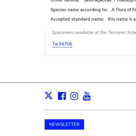
Other familia:
Saxifragaceae, Philadelp
Species name according to:
A Flora of N
Accepted standard name:
this name is 
Specimens available at the Tervuren Xyl
Tw34706
Facebook
Instagram
Youtube
Print
X
NEWSLETTER