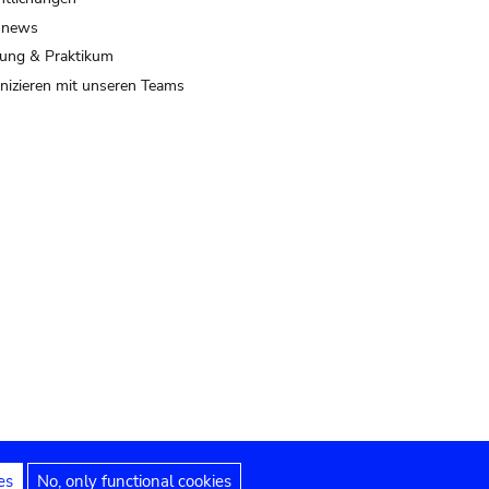
 news
ung & Praktikum
izieren mit unseren Teams
es
No, only functional cookies