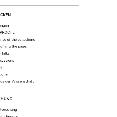
ECKEN
ungen
t PROCHE
nce of the collections
turning the page…
Talks
scussions
ts
tionen
us der Wissenschaft
CHUNG
 Forschung
ntlichungen