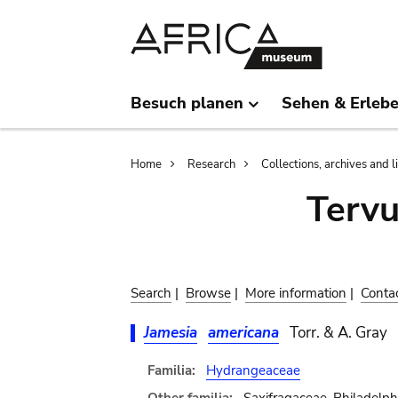
Skip
Skip
to
to
main
search
content
Besuch planen
Sehen & Erleb
Breadcrumb
Home
Research
Collections, archives and l
Terv
Search
|
Browse
|
More information
|
Conta
Jamesia
americana
Torr. & A. Gray
Familia:
Hydrangeaceae