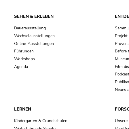
SEHEN & ERLEBEN
ENTD
Dauerausstellung
Samml
Wechselausstellungen
Projek
Online-Ausstellungen
Provena
Führungen
Before 
Workshops
Museum
Agenda
Film di
Podcas
Publika
Neues a
LERNEN
FORS
Kindergarten & Grundschulen
Unsere
Weiterführende Schulen
Veröffe