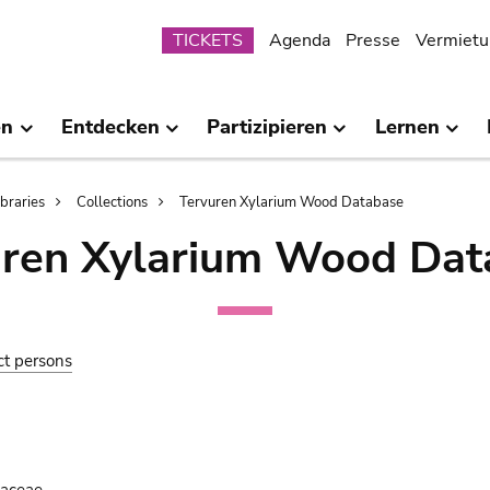
Submenu
TICKETS
Agenda
Presse
Vermietu
en
Entdecken
Partizipieren
Lernen
ibraries
Collections
Tervuren Xylarium Wood Database
uren Xylarium Wood Dat
ct persons