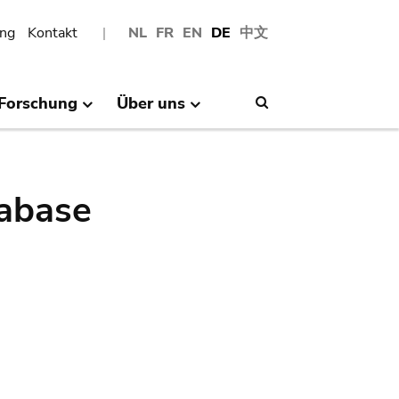
ng
Kontakt
NL
FR
EN
DE
中文
Forschung
Über uns
Search
abase