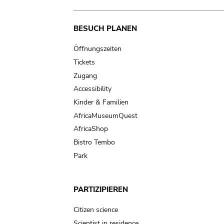
Main
BESUCH PLANEN
navigation
Öffnungszeiten
Tickets
Zugang
Accessibility
Kinder & Familien
AfricaMuseumQuest
AfricaShop
Bistro Tembo
Park
PARTIZIPIEREN
Citizen science
Scientist in residence