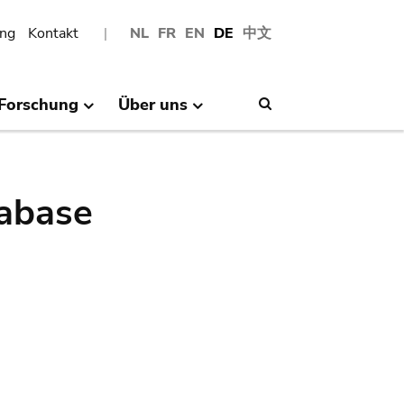
ng
Kontakt
NL
FR
EN
DE
中文
Forschung
Über uns
Search
abase