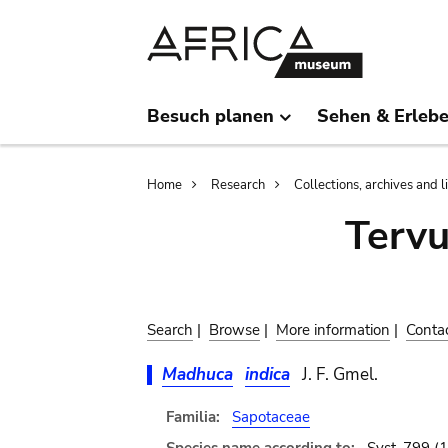
Skip
Skip
to
to
main
search
content
Besuch planen
Sehen & Erleb
Breadcrumb
Home
Research
Collections, archives and l
Terv
Search
|
Browse
|
More information
|
Conta
Madhuca
indica
J. F. Gmel.
Familia:
Sapotaceae