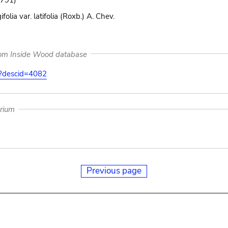
1791)
olia var. latifolia (Roxb.) A. Chev.
rom Inside Wood database
on?descid=4082
arium
Previous page