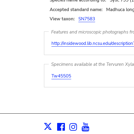
Species name according to:
Syst. 799 (
Accepted standard name:
Madhuca longif
View taxon:
SN7583
Features and microscopic photographs f
http://insidewood.lib.ncsu.edu/descripti
Specimens available at the Tervuren Xyl
Tw45505
Facebook
Instagram
Youtube
Print
X