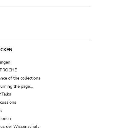
ECKEN
ungen
t PROCHE
nce of the collections
turning the page…
Talks
scussions
ts
tionen
us der Wissenschaft