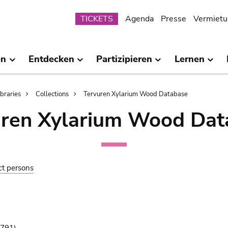
Submenu
TICKETS
Agenda
Presse
Vermietu
en
Entdecken
Partizipieren
Lernen
ibraries
Collections
Tervuren Xylarium Wood Database
uren Xylarium Wood Dat
ct persons