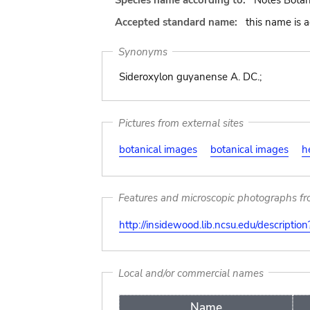
Species name according to:
Notes Botan
Accepted standard name:
this name is 
Synonyms
Sideroxylon guyanense A. DC.;
Pictures from external sites
botanical images
botanical images
h
Features and microscopic photographs f
http://insidewood.lib.ncsu.edu/descripti
Local and/or commercial names
Name