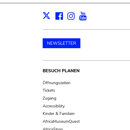
Facebook
Instagram
Youtube
Print
X
NEWSLETTER
Main
BESUCH PLANEN
navigation
Öffnungszeiten
Tickets
Zugang
Accessibility
Kinder & Familien
AfricaMuseumQuest
AfricaShop