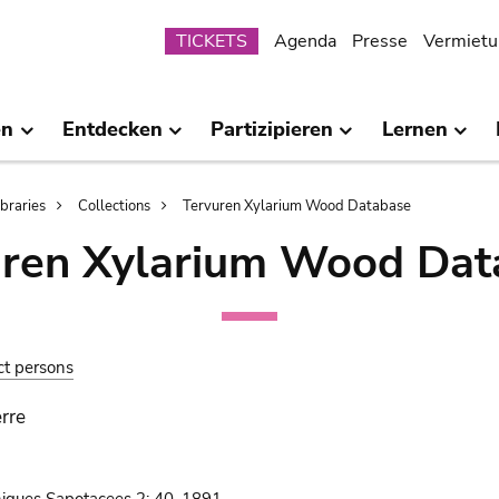
Submenu
TICKETS
Agenda
Presse
Vermietu
en
Entdecken
Partizipieren
Lernen
ibraries
Collections
Tervuren Xylarium Wood Database
uren Xylarium Wood Dat
ct persons
erre