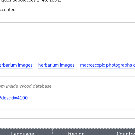
iques Sapotacees 2: 40. 1891.
accepted
erbarium images
herbarium images
macroscopic photographs 
rom Inside Wood database
on?descid=4100
Language
Region
Country