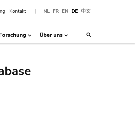
ng
Kontakt
NL
FR
EN
DE
中文
Forschung
Über uns
Search
abase