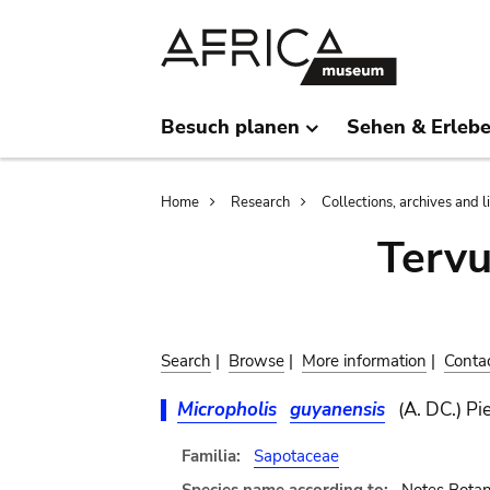
Skip
Skip
to
to
main
search
content
Besuch planen
Sehen & Erleb
Breadcrumb
Home
Research
Collections, archives and l
Terv
Search
|
Browse
|
More information
|
Conta
Micropholis
guyanensis
(A. DC.) Pi
Familia:
Sapotaceae