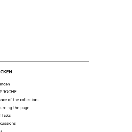
ECKEN
ungen
t PROCHE
nce of the collections
turning the page…
Talks
scussions
ts