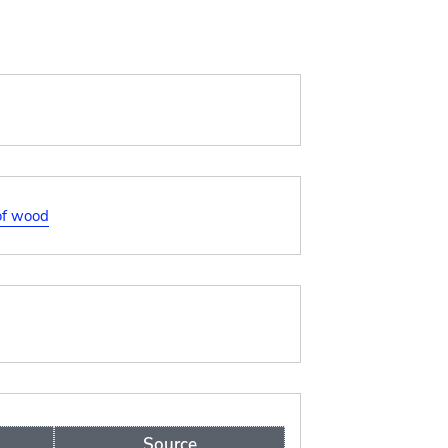
of wood
Source