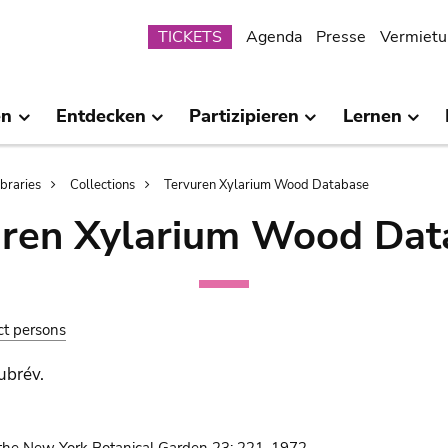
Submenu
TICKETS
Agenda
Presse
Vermietu
en
Entdecken
Partizipieren
Lernen
ibraries
Collections
Tervuren Xylarium Wood Database
uren Xylarium Wood Dat
ct persons
ubrév.