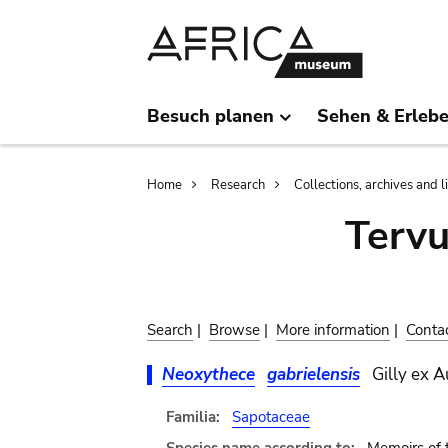
Skip
Skip
to
to
main
search
content
Besuch planen
Sehen & Erleb
Breadcrumb
Home
Research
Collections, archives and l
Terv
Search
|
Browse
|
More information
|
Conta
Neoxythece
gabrielensis
Gilly ex A
Familia:
Sapotaceae