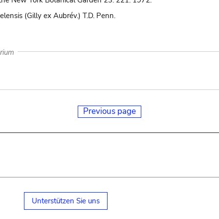
the New York Botanical Garden 23: 221. 1972.
elensis (Gilly ex Aubrév.) T.D. Penn.
arium
Previous page
Unterstützen Sie uns