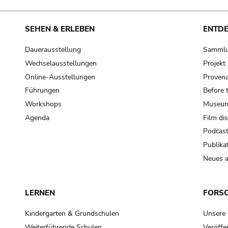
SEHEN & ERLEBEN
ENTD
Dauerausstellung
Samml
Wechselausstellungen
Projek
Online-Ausstellungen
Provena
Führungen
Before 
Workshops
Museum
Agenda
Film di
Podcas
Publika
Neues a
LERNEN
FORS
Kindergarten & Grundschulen
Unsere
Weiterführende Schulen
Veröffe