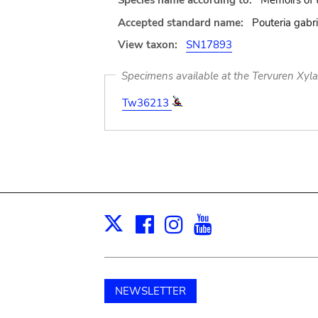
Species name according to:
Memoirs of 
Accepted standard name:
Pouteria gabri
View taxon:
SN17893
Specimens available at the Tervuren Xyl
Tw36213
Facebook
Instagram
Youtube
Print
X
NEWSLETTER