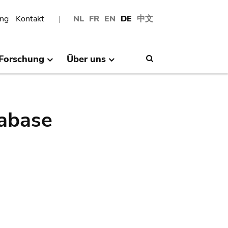
ng
Kontakt
NL
FR
EN
DE
中文
Forschung
Über uns
Search
abase