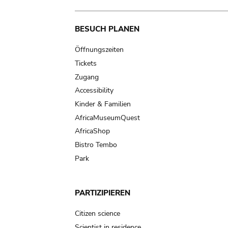
Main
BESUCH PLANEN
navigation
Öffnungszeiten
Tickets
Zugang
Accessibility
Kinder & Familien
AfricaMuseumQuest
AfricaShop
Bistro Tembo
Park
PARTIZIPIEREN
Citizen science
Scientist in residence