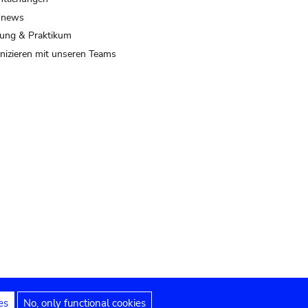
 news
ung & Praktikum
izieren mit unseren Teams
es
No, only functional cookies