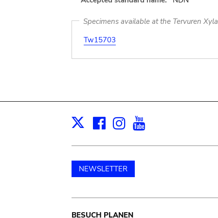
Accepted standard name:
NDN
Specimens available at the Tervuren Xyl
Tw15703
Facebook
Instagram
Youtube
Print
X
NEWSLETTER
BESUCH PLANEN