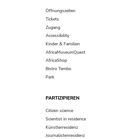
Main
navigation
Öffnungszeiten
Tickets
Zugang
Accessibility
Kinder & Familien
AfricaMuseumQuest
AfricaShop
Bistro Tembo
Park
PARTIZIPIEREN
Citizen science
Scientist in residence
Künstlerresidenz
Journalistenresidenz