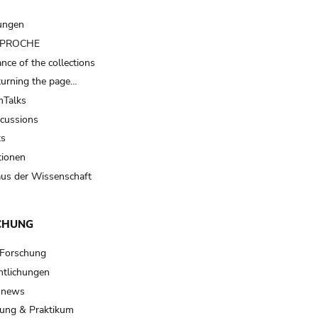
ungen
t PROCHE
nce of the collections
turning the page…
Talks
scussions
ts
tionen
us der Wissenschaft
CHUNG
 Forschung
ntlichungen
 news
ung & Praktikum