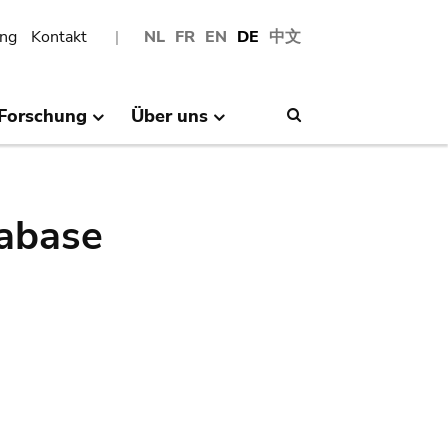
ng
Kontakt
NL
FR
EN
DE
中文
Forschung
Über uns
Search
abase