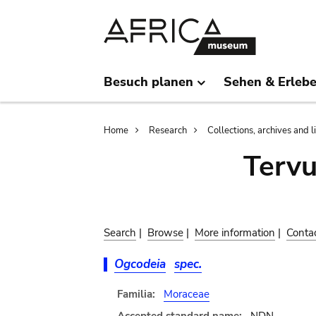
Skip
Skip
to
to
main
search
content
Besuch planen
Sehen & Erleb
Breadcrumb
Home
Research
Collections, archives and l
Terv
Search
|
Browse
|
More information
|
Conta
Ogcodeia
spec.
Familia:
Moraceae