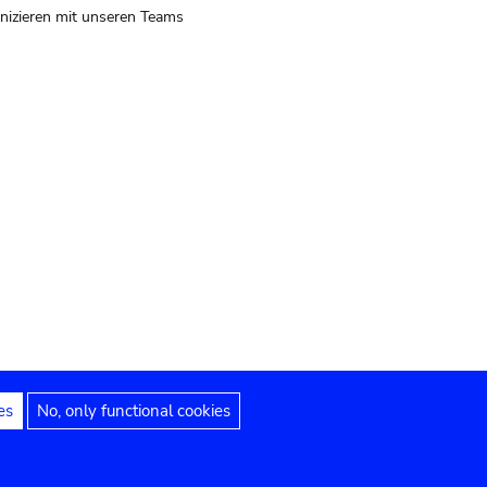
izieren mit unseren Teams
es
No, only functional cookies
 Hinweise
Erklärung zur Barrierefreiheit