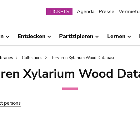
Submenu
TICKETS
Agenda
Presse
Vermietu
en
Entdecken
Partizipieren
Lernen
ibraries
Collections
Tervuren Xylarium Wood Database
uren Xylarium Wood Dat
ct persons