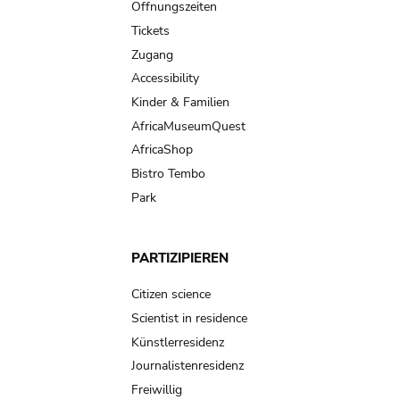
navigation
Öffnungszeiten
Tickets
Zugang
Accessibility
Kinder & Familien
AfricaMuseumQuest
AfricaShop
Bistro Tembo
Park
PARTIZIPIEREN
Citizen science
Scientist in residence
Künstlerresidenz
Journalistenresidenz
Freiwillig