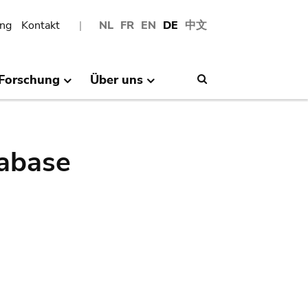
ng
Kontakt
NL
FR
EN
DE
中文
Forschung
Über uns
Search
abase