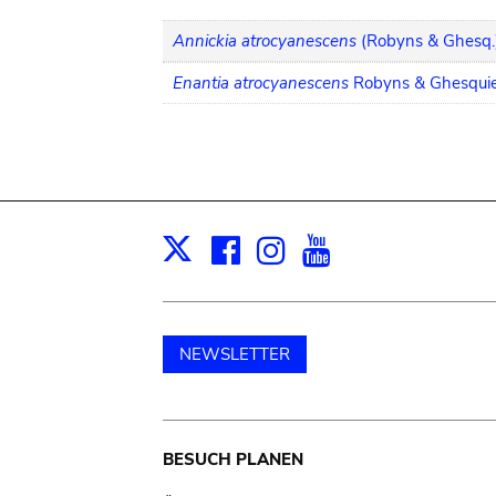
Annickia atrocyanescens
(Robyns & Ghesq.
Enantia atrocyanescens
Robyns & Ghesqui
Facebook
Instagram
Youtube
Print
X
NEWSLETTER
Main
BESUCH PLANEN