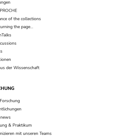
ungen
t PROCHE
nce of the collections
turning the page…
Talks
scussions
ts
tionen
us der Wissenschaft
CHUNG
 Forschung
ntlichungen
 news
ung & Praktikum
izieren mit unseren Teams