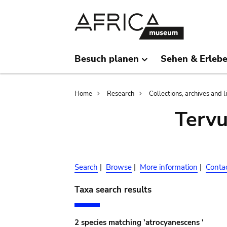
Skip
Skip
to
to
main
search
content
Besuch planen
Sehen & Erleb
Breadcrumb
Home
Research
Collections, archives and l
Terv
Search
|
Browse
|
More information
|
Conta
Taxa search results
2 species matching 'atrocyanescens '