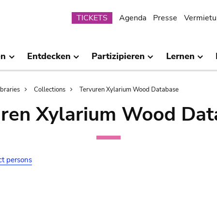
Submenu
TICKETS
Agenda
Presse
Vermietu
en
Entdecken
Partizipieren
Lernen
ibraries
Collections
Tervuren Xylarium Wood Database
uren Xylarium Wood Dat
ct persons