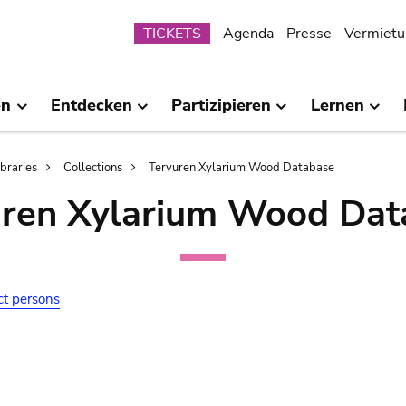
Submenu
TICKETS
Agenda
Presse
Vermietu
en
Entdecken
Partizipieren
Lernen
ibraries
Collections
Tervuren Xylarium Wood Database
uren Xylarium Wood Dat
ct persons