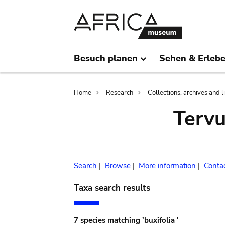
Skip
Skip
to
to
main
search
content
Besuch planen
Sehen & Erleb
Breadcrumb
Home
Research
Collections, archives and l
Terv
Search
|
Browse
|
More information
|
Conta
Taxa search results
7 species matching 'buxifolia '