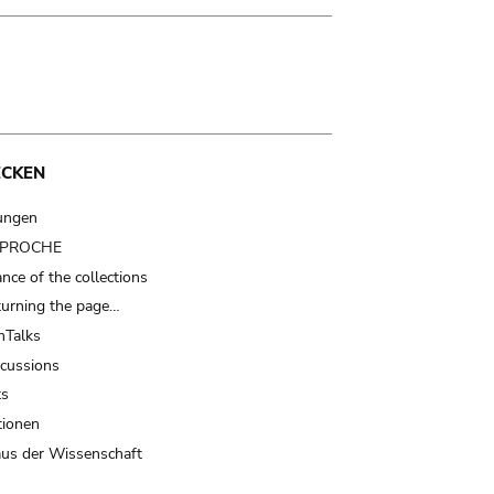
ECKEN
ungen
t PROCHE
nce of the collections
turning the page…
Talks
scussions
ts
tionen
us der Wissenschaft