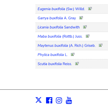
Eugenia buxifolia
(Sw.) Willd.
Garrya buxifolia
A. Gray
Licania buxifolia
Sandwith
Maba buxifolia
(Rottb.) Juss.
Maytenus buxifolia
(A. Rich.) Griseb.
Phylica buxifolia
L.
Scutia buxifolia
Reiss.
Facebook
Instagram
Youtube
Print
X