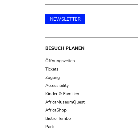
NEWSLETTER
Main
BESUCH PLANEN
navigation
Öffnungszeiten
Tickets
Zugang
Accessibility
Kinder & Familien
AfricaMuseumQuest
AfricaShop
Bistro Tembo
Park