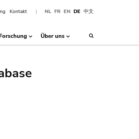
ng
Kontakt
NL
FR
EN
DE
中文
Forschung
Über uns
Search
abase