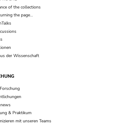
nce of the collections
turning the page…
Talks
scussions
ts
tionen
us der Wissenschaft
CHUNG
 Forschung
ntlichungen
 news
ung & Praktikum
izieren mit unseren Teams