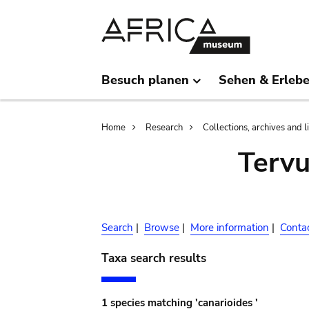
Skip
Skip
to
to
main
search
content
Besuch planen
Sehen & Erleb
Breadcrumb
Home
Research
Collections, archives and l
Terv
Search
|
Browse
|
More information
|
Conta
Taxa search results
1 species matching 'canarioides '