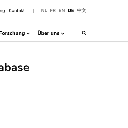
ng
Kontakt
NL
FR
EN
DE
中文
Forschung
Über uns
Search
abase