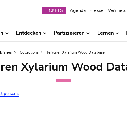
Submenu
TICKETS
Agenda
Presse
Vermietu
en
Entdecken
Partizipieren
Lernen
ibraries
Collections
Tervuren Xylarium Wood Database
uren Xylarium Wood Dat
ct persons