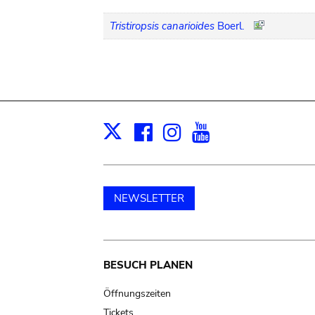
Tristiropsis canarioides
Boerl.
Facebook
Instagram
Youtube
Print
X
NEWSLETTER
Main
BESUCH PLANEN
navigation
Öffnungszeiten
Tickets