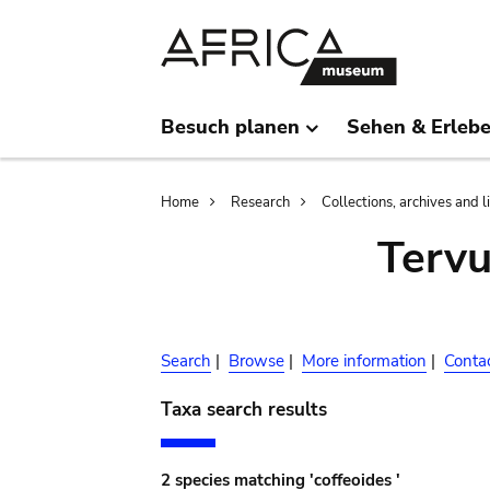
Skip
Skip
to
to
main
search
content
Besuch planen
Sehen & Erleb
Breadcrumb
Home
Research
Collections, archives and l
Terv
Search
|
Browse
|
More information
|
Conta
Taxa search results
2 species matching 'coffeoides '