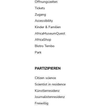
navigation
Öffnungszeiten
Tickets
Zugang
Accessibility
Kinder & Familien
AfricaMuseumQuest
AfricaShop
Bistro Tembo
Park
PARTIZIPIEREN
Citizen science
Scientist in residence
Künstlerresidenz
Journalistenresidenz
Freiwillig