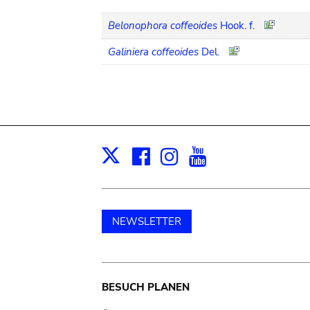
Belonophora coffeoides
Hook. f.
Galiniera coffeoides
Del.
Facebook
Instagram
Youtube
Print
X
NEWSLETTER
Main
BESUCH PLANEN