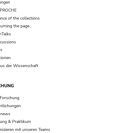
ungen
t PROCHE
nce of the collections
turning the page…
Talks
scussions
ts
tionen
us der Wissenschaft
CHUNG
 Forschung
ntlichungen
 news
ung & Praktikum
izieren mit unseren Teams