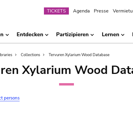
Submenu
TICKETS
Agenda
Presse
Vermietu
en
Entdecken
Partizipieren
Lernen
ibraries
Collections
Tervuren Xylarium Wood Database
uren Xylarium Wood Dat
ct persons