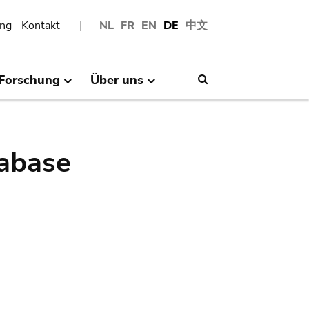
ng
Kontakt
NL
FR
EN
DE
中文
Forschung
Über uns
Search
abase