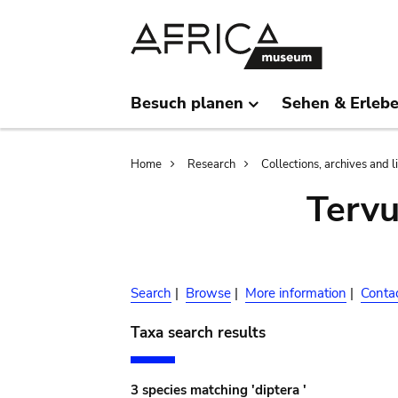
Skip
Skip
to
to
main
search
content
Besuch planen
Sehen & Erleb
Breadcrumb
Home
Research
Collections, archives and l
Terv
Search
|
Browse
|
More information
|
Conta
Taxa search results
3 species matching 'diptera '