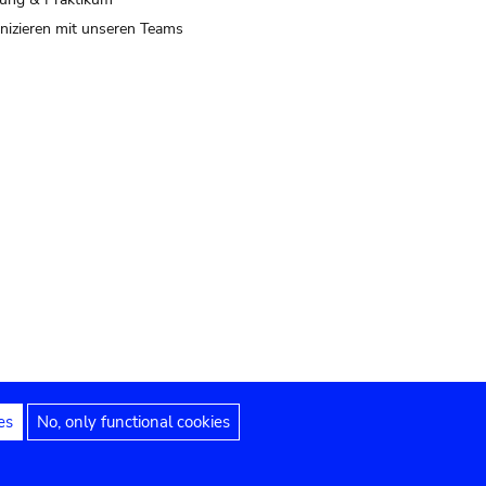
izieren mit unseren Teams
es
No, only functional cookies
 Hinweise
Erklärung zur Barrierefreiheit