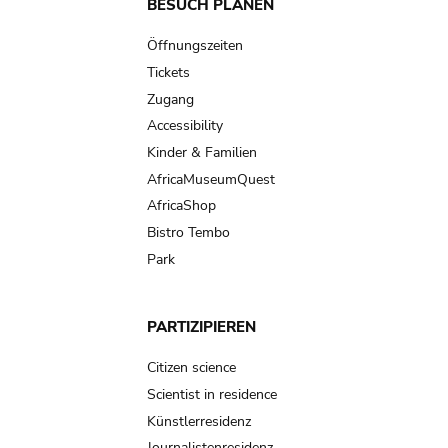
Main
BESUCH PLANEN
navigation
Öffnungszeiten
Tickets
Zugang
Accessibility
Kinder & Familien
AfricaMuseumQuest
AfricaShop
Bistro Tembo
Park
PARTIZIPIEREN
Citizen science
Scientist in residence
Künstlerresidenz
Journalistenresidenz