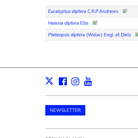
Eucalyptus diptera
C.R.P.Andrews
Halesia diptera
Ellis
Pteleopsis diptera
(Welw.) Engl. et Diels
Facebook
Instagram
Youtube
Print
X
NEWSLETTER