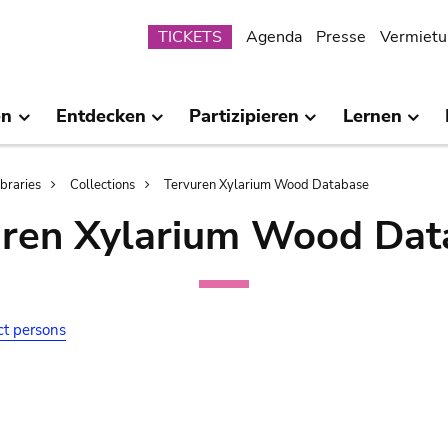
Submenu
TICKETS
Agenda
Presse
Vermietu
en
Entdecken
Partizipieren
Lernen
ibraries
Collections
Tervuren Xylarium Wood Database
uren Xylarium Wood Dat
ct persons