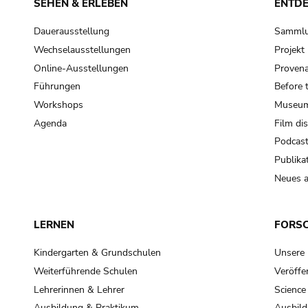
SEHEN & ERLEBEN
ENTD
Dauerausstellung
Samml
Wechselausstellungen
Projek
Online-Ausstellungen
Provena
Führungen
Before 
Workshops
Museum
Agenda
Film di
Podcas
Publika
Neues a
LERNEN
FORS
Kindergarten & Grundschulen
Unsere
Weiterführende Schulen
Veröffe
Lehrerinnen & Lehrer
Science
Ausbildung & Praktikum
Ausbild