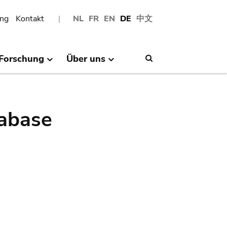
ng
Kontakt
NL
FR
EN
DE
中文
Forschung
Über uns
Search
abase