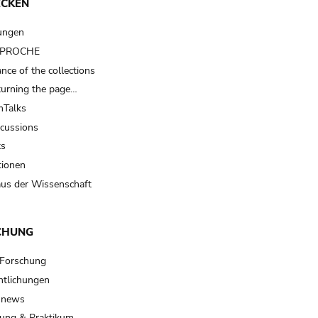
ECKEN
ungen
t PROCHE
nce of the collections
turning the page…
Talks
scussions
ts
tionen
us der Wissenschaft
CHUNG
 Forschung
ntlichungen
 news
ung & Praktikum