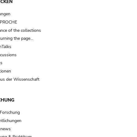
ECKEN
ungen
t PROCHE
nce of the collections
turning the page…
Talks
scussions
ts
tionen
us der Wissenschaft
CHUNG
 Forschung
ntlichungen
 news
ung & Praktikum