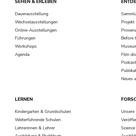
SEHEN & ERLEBEN
ENTD
Dauerausstellung
Samml
Wechselausstellungen
Projek
Online-Ausstellungen
Provena
Führungen
Before 
Workshops
Museum
Agenda
Film di
Podcas
Publika
Neues a
LERNEN
FORS
Kindergarten & Grundschulen
Unsere
Weiterführende Schulen
Veröffe
Lehrerinnen & Lehrer
Science
Ausbildung & Praktikum
Ausbild