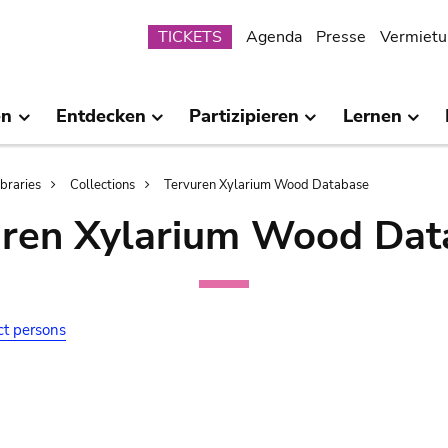
Submenu
TICKETS
Agenda
Presse
Vermietu
en
Entdecken
Partizipieren
Lernen
ibraries
Collections
Tervuren Xylarium Wood Database
uren Xylarium Wood Dat
ct persons