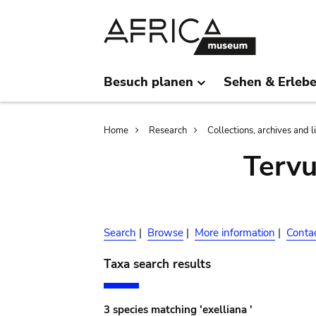
Skip
Skip
to
to
main
search
content
Besuch planen
Sehen & Erleb
Breadcrumb
Home
Research
Collections, archives and l
Terv
Search
|
Browse
|
More information
|
Conta
Taxa search results
3 species matching 'exelliana '