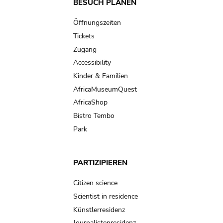
Main
BESUCH PLANEN
navigation
Öffnungszeiten
Tickets
Zugang
Accessibility
Kinder & Familien
AfricaMuseumQuest
AfricaShop
Bistro Tembo
Park
PARTIZIPIEREN
Citizen science
Scientist in residence
Künstlerresidenz
Journalistenresidenz