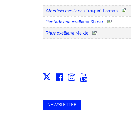
Albertisia exelliana
(Troupin) Forman
Pentadesma exelliana
Staner
Rhus exelliana
Meikle
Facebook
Instagram
Youtube
Print
X
NEWSLETTER