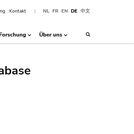
ng
Kontakt
NL
FR
EN
DE
中文
Forschung
Über uns
Search
abase