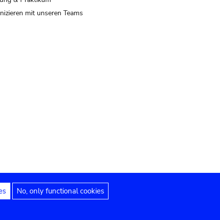
izieren mit unseren Teams
es
No, only functional cookies
 Hinweise
Erklärung zur Barrierefreiheit