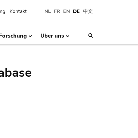
ng
Kontakt
NL
FR
EN
DE
中文
Forschung
Über uns
Search
abase