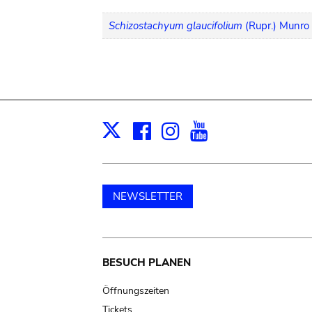
Schizostachyum glaucifolium
(Rupr.) Munro
Facebook
Instagram
Youtube
Print
X
NEWSLETTER
Main
BESUCH PLANEN
navigation
Öffnungszeiten
Tickets