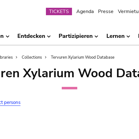
Submenu
TICKETS
Agenda
Presse
Vermietu
en
Entdecken
Partizipieren
Lernen
ibraries
Collections
Tervuren Xylarium Wood Database
uren Xylarium Wood Dat
ct persons