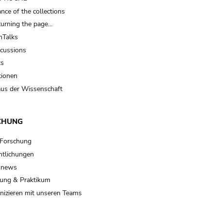
nce of the collections
turning the page…
Talks
scussions
ts
tionen
us der Wissenschaft
CHUNG
 Forschung
ntlichungen
 news
ung & Praktikum
izieren mit unseren Teams