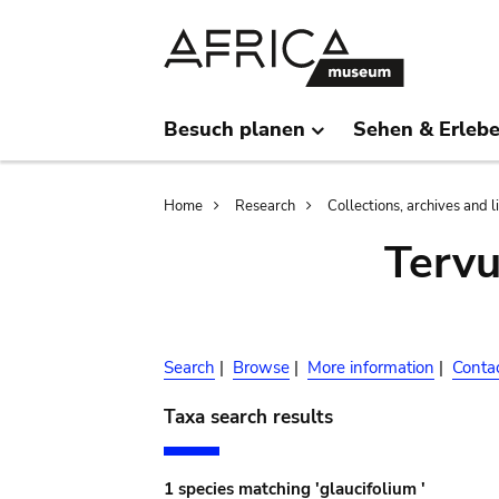
Skip
Skip
to
to
main
search
content
Besuch planen
Sehen & Erleb
Breadcrumb
Home
Research
Collections, archives and l
Terv
Search
|
Browse
|
More information
|
Conta
Taxa search results
1 species matching 'glaucifolium '