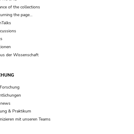
nce of the collections
turning the page…
Talks
scussions
ts
tionen
us der Wissenschaft
CHUNG
 Forschung
ntlichungen
 news
ung & Praktikum
izieren mit unseren Teams