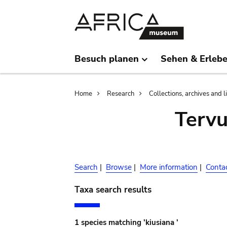
Skip
Skip
to
to
main
search
content
Besuch planen
Sehen & Erleb
Breadcrumb
Home
Research
Collections, archives and l
Terv
Search
|
Browse
|
More information
|
Conta
Taxa search results
1 species matching 'kiusiana '