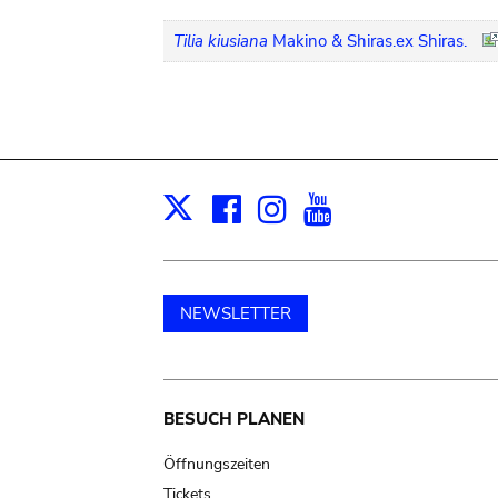
Tilia kiusiana
Makino & Shiras.ex Shiras.
Facebook
Instagram
Youtube
Print
X
NEWSLETTER
Main
BESUCH PLANEN
navigation
Öffnungszeiten
Tickets