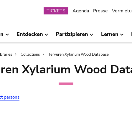
Submenu
TICKETS
Agenda
Presse
Vermietu
en
Entdecken
Partizipieren
Lernen
ibraries
Collections
Tervuren Xylarium Wood Database
uren Xylarium Wood Dat
ct persons