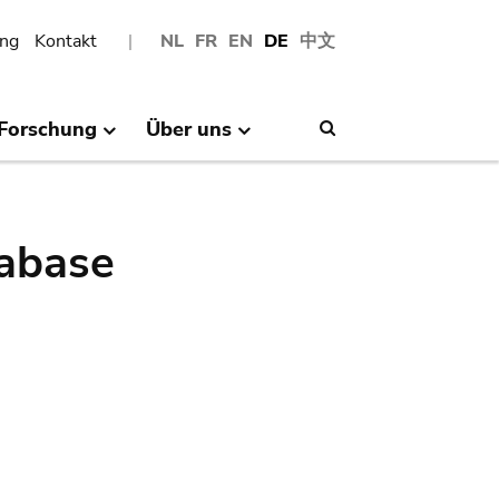
ng
Kontakt
NL
FR
EN
DE
中文
Forschung
Über uns
Search
abase