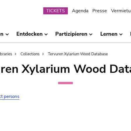
Submenu
TICKETS
Agenda
Presse
Vermietu
en
Entdecken
Partizipieren
Lernen
ibraries
Collections
Tervuren Xylarium Wood Database
uren Xylarium Wood Dat
ct persons