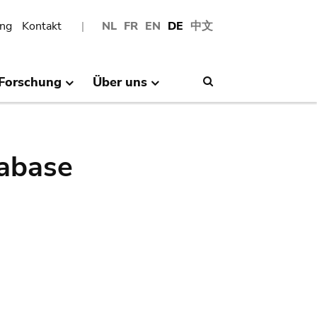
ng
Kontakt
NL
FR
EN
DE
中文
Forschung
Über uns
Search
abase