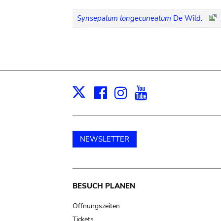
Synsepalum longecuneatum
De Wild.
Facebook
Instagram
Youtube
Print
X
NEWSLETTER
Main
BESUCH PLANEN
navigation
Öffnungszeiten
Tickets