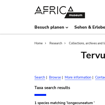
Skip
Skip
to
to
main
search
content
Besuch planen
Sehen & Erleb
Breadcrumb
Home
Research
Collections, archives and l
Terv
Search
|
Browse
|
More information
|
Conta
Taxa search results
1 species matching 'longecuneatum '