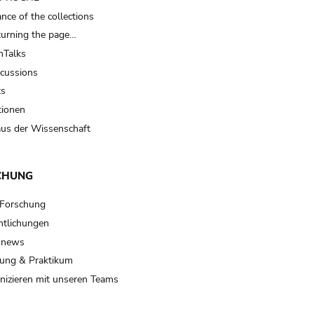
nce of the collections
turning the page…
Talks
scussions
ts
tionen
us der Wissenschaft
CHUNG
 Forschung
ntlichungen
 news
ung & Praktikum
izieren mit unseren Teams