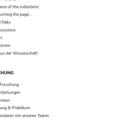
nce of the collections
turning the page…
Talks
scussions
ts
tionen
us der Wissenschaft
CHUNG
 Forschung
ntlichungen
 news
ung & Praktikum
izieren mit unseren Teams