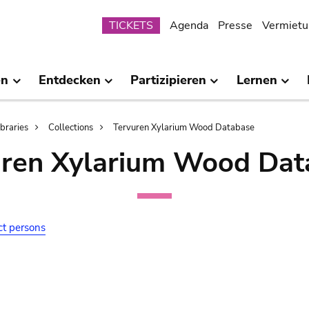
Submenu
TICKETS
Agenda
Presse
Vermietu
en
Entdecken
Partizipieren
Lernen
ibraries
Collections
Tervuren Xylarium Wood Database
uren Xylarium Wood Dat
ct persons