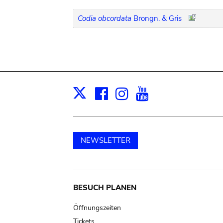
Codia obcordata
Brongn. & Gris
Facebook
Instagram
Youtube
Print
X
NEWSLETTER
Main
BESUCH PLANEN
navigation
Öffnungszeiten
Tickets