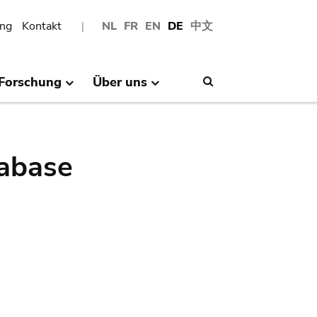
ng
Kontakt
NL
FR
EN
DE
中文
Forschung
Über uns
Search
abase