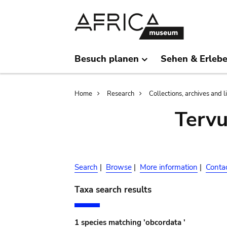
Skip
Skip
to
to
main
search
content
Besuch planen
Sehen & Erleb
Breadcrumb
Home
Research
Collections, archives and l
Terv
Search
|
Browse
|
More information
|
Conta
Taxa search results
1 species matching 'obcordata '