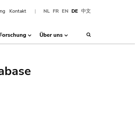
ng
Kontakt
NL
FR
EN
DE
中文
Forschung
Über uns
Search
abase