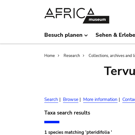
Skip
Skip
to
to
main
search
content
Besuch planen
Sehen & Erleb
Breadcrumb
Home
Research
Collections, archives and l
Terv
Search
|
Browse
|
More information
|
Conta
Taxa search results
1 species matching 'pteridifolia '