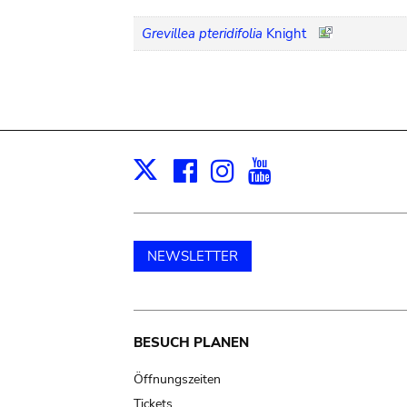
Grevillea pteridifolia
Knight
Facebook
Instagram
Youtube
Print
X
NEWSLETTER
Main
BESUCH PLANEN
navigation
Öffnungszeiten
Tickets