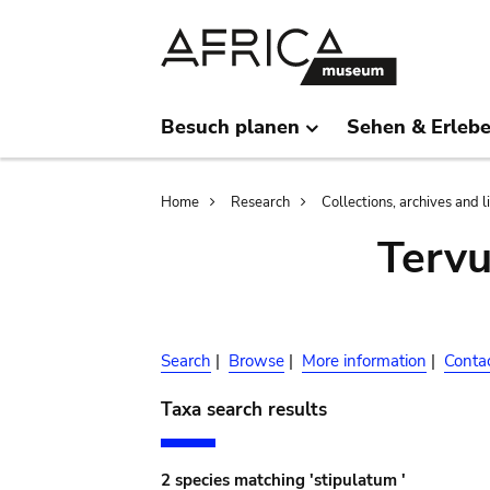
Skip
Skip
to
to
main
search
content
Besuch planen
Sehen & Erleb
Breadcrumb
Home
Research
Collections, archives and l
Terv
Search
|
Browse
|
More information
|
Conta
Taxa search results
2 species matching 'stipulatum '