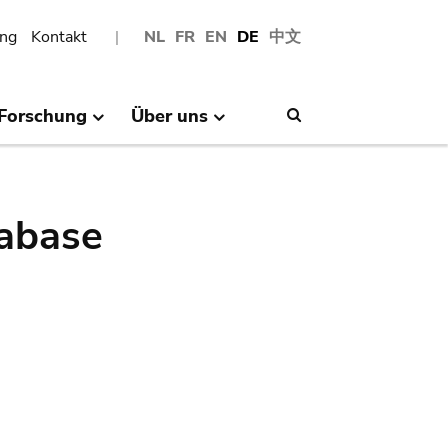
ng
Kontakt
NL
FR
EN
DE
中文
Forschung
Über uns
Search
abase