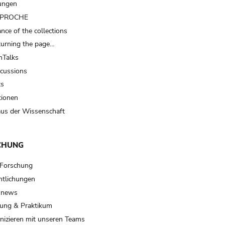
ungen
t PROCHE
nce of the collections
turning the page…
Talks
scussions
ts
tionen
us der Wissenschaft
CHUNG
 Forschung
ntlichungen
 news
ung & Praktikum
izieren mit unseren Teams