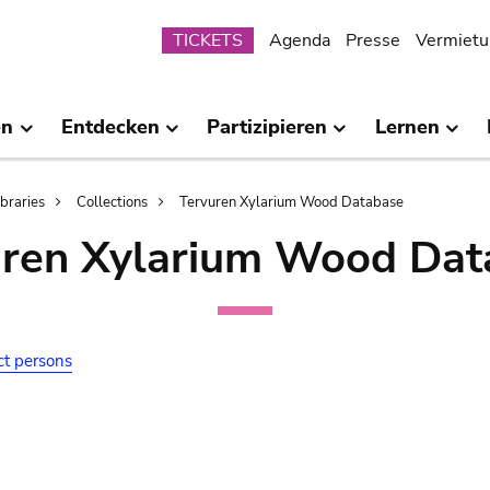
Submenu
TICKETS
Agenda
Presse
Vermietu
en
Entdecken
Partizipieren
Lernen
ibraries
Collections
Tervuren Xylarium Wood Database
uren Xylarium Wood Dat
ct persons