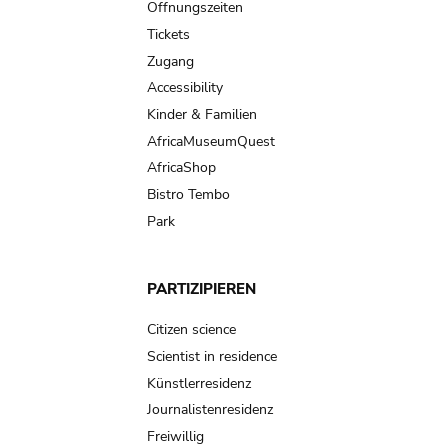
navigation
Öffnungszeiten
Tickets
Zugang
Accessibility
Kinder & Familien
AfricaMuseumQuest
AfricaShop
Bistro Tembo
Park
PARTIZIPIEREN
Citizen science
Scientist in residence
Künstlerresidenz
Journalistenresidenz
Freiwillig