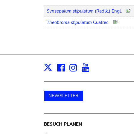
Synsepalum stipulatum
(Radlk.) Engl.
Theobroma stipulatum
Cuatrec.
Facebook
Instagram
Youtube
Print
X
NEWSLETTER
Main
BESUCH PLANEN