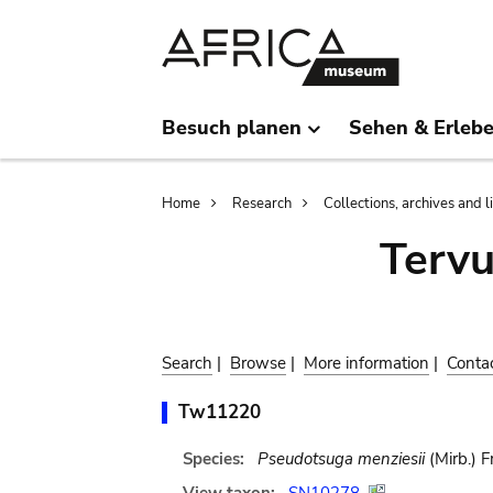
Skip
Skip
to
to
main
search
content
Besuch planen
Sehen & Erleb
Breadcrumb
Home
Research
Collections, archives and l
Terv
Search
|
Browse
|
More information
|
Conta
Tw11220
Species:
Pseudotsuga menziesii
(Mirb.) F