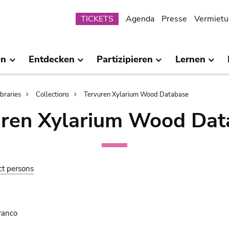
Submenu
TICKETS
Agenda
Presse
Vermietu
en
Entdecken
Partizipieren
Lernen
ibraries
Collections
Tervuren Xylarium Wood Database
uren Xylarium Wood Dat
ct persons
ranco