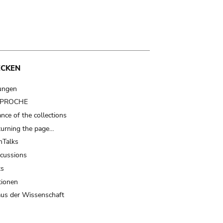
ECKEN
ungen
t PROCHE
nce of the collections
turning the page…
Talks
scussions
ts
tionen
us der Wissenschaft