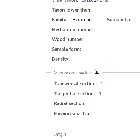
View taxon:
SN10278
Taxon lower than:
Familia:
Pinaceae
Subfamilia:
Herbarium number:
Wood number:
Sample form:
Density:
Microscopic slides
Transversal section:
1
Tangential section:
1
Radial section:
1
Maceration:
No
Origin