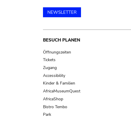
NEWSLETTER
Main
BESUCH PLANEN
navigation
Öffnungszeiten
Tickets
Zugang
Accessibility
Kinder & Familien
AfricaMuseumQuest
AfricaShop
Bistro Tembo
Park