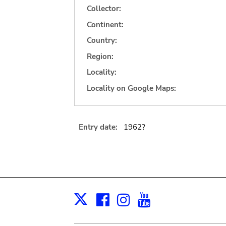
Collector:
Continent:
Country:
Region:
Locality:
Locality on Google Maps:
Entry date:
1962?
Facebook
Instagram
Youtube
Print
X