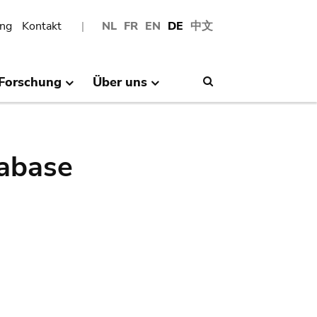
ng
Kontakt
NL
FR
EN
DE
中文
Forschung
Über uns
Search
abase