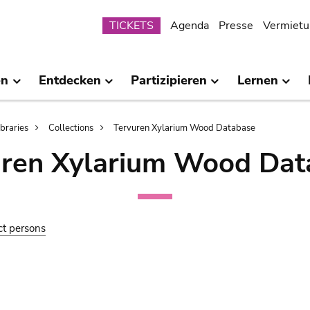
Submenu
TICKETS
Agenda
Presse
Vermietu
en
Entdecken
Partizipieren
Lernen
ibraries
Collections
Tervuren Xylarium Wood Database
uren Xylarium Wood Dat
ct persons