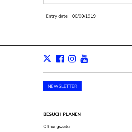
Entry date:
00/00/1919
Facebook
Instagram
Youtube
Print
X
NEWSLETTER
Main
BESUCH PLANEN
navigation
Öffnungszeiten