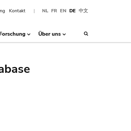
ng
Kontakt
NL
FR
EN
DE
中文
Forschung
Über uns
Search
abase