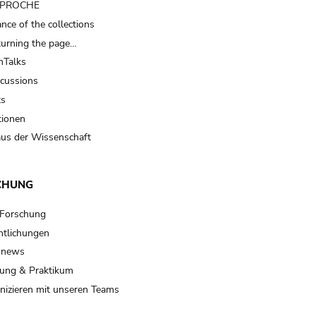
t PROCHE
nce of the collections
turning the page…
Talks
scussions
ts
tionen
us der Wissenschaft
CHUNG
 Forschung
ntlichungen
 news
ung & Praktikum
izieren mit unseren Teams