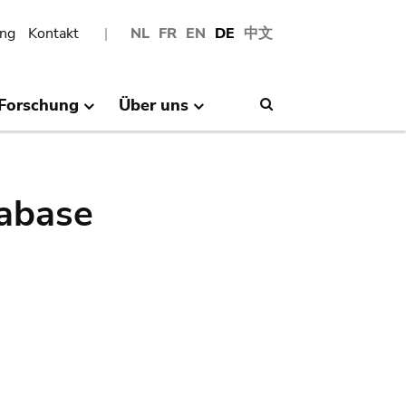
ng
Kontakt
NL
FR
EN
DE
中文
Forschung
Über uns
Search
abase