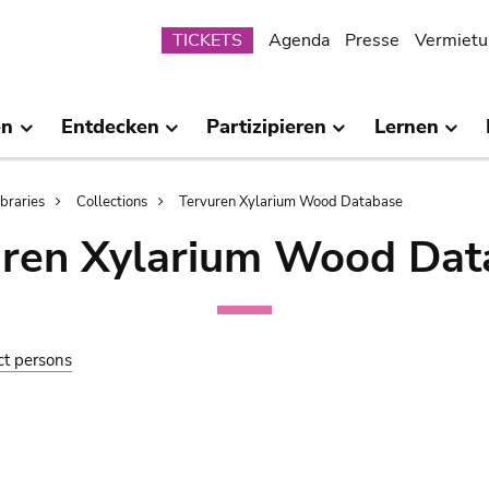
Submenu
TICKETS
Agenda
Presse
Vermietu
en
Entdecken
Partizipieren
Lernen
ibraries
Collections
Tervuren Xylarium Wood Database
uren Xylarium Wood Dat
ct persons