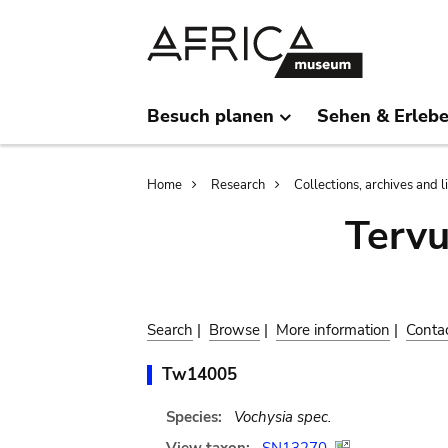
Skip
Skip
to
to
main
search
content
Besuch planen
Sehen & Erleb
Breadcrumb
Home
Research
Collections, archives and l
Terv
Search
|
Browse
|
More information
|
Conta
Tw14005
Species:
Vochysia spec.