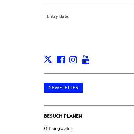
Entry date:
Facebook
Instagram
Youtube
Print
X
NEWSLETTER
Main
BESUCH PLANEN
navigation
Öffnungszeiten