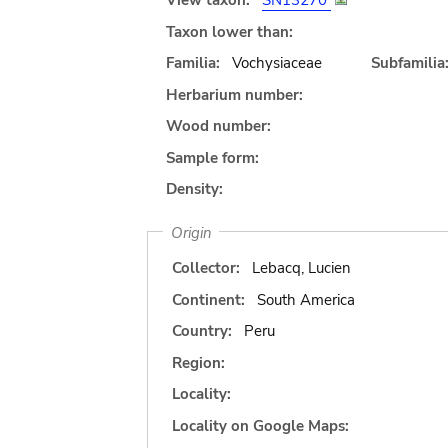
View taxon:
SN13270
Taxon lower than:
Familia:
Vochysiaceae
Subfamilia
Herbarium number:
Wood number:
Sample form:
Density:
Origin
Collector:
Lebacq, Lucien
Continent:
South America
Country:
Peru
Region:
Locality:
Locality on Google Maps: