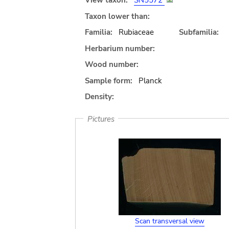
View taxon:
SN5572
Taxon lower than:
Familia:
Rubiaceae
Subfamilia:
Herbarium number:
Wood number:
Sample form:
Planck
Density:
Pictures
Scan transversal view