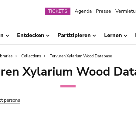
Submenu
TICKETS
Agenda
Presse
Vermietu
en
Entdecken
Partizipieren
Lernen
ibraries
Collections
Tervuren Xylarium Wood Database
uren Xylarium Wood Dat
ct persons