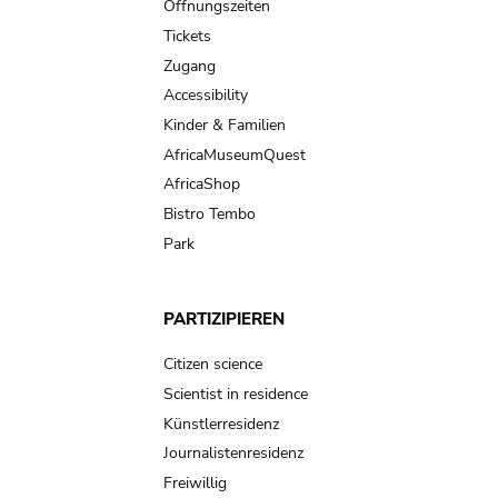
navigation
Öffnungszeiten
Tickets
Zugang
Accessibility
Kinder & Familien
AfricaMuseumQuest
AfricaShop
Bistro Tembo
Park
PARTIZIPIEREN
Citizen science
Scientist in residence
Künstlerresidenz
Journalistenresidenz
Freiwillig