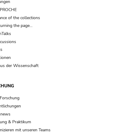
ungen
t PROCHE
nce of the collections
turning the page…
Talks
scussions
ts
tionen
us der Wissenschaft
CHUNG
 Forschung
ntlichungen
 news
ung & Praktikum
izieren mit unseren Teams