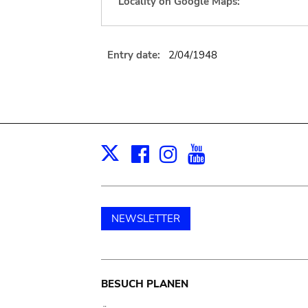
Locality on Google Maps:
Entry date:
2/04/1948
Facebook
Instagram
Youtube
Print
X
NEWSLETTER
Main
BESUCH PLANEN