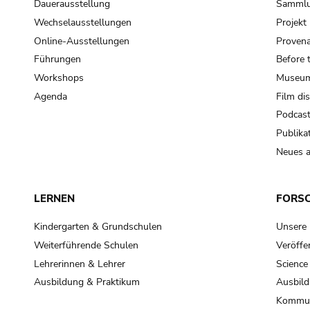
Dauerausstellung
Samml
Wechselausstellungen
Projek
Online-Ausstellungen
Provena
Führungen
Before 
Workshops
Museum
Agenda
Film di
Podcas
Publika
Neues a
LERNEN
FORS
Kindergarten & Grundschulen
Unsere
Weiterführende Schulen
Veröffe
Lehrerinnen & Lehrer
Science
Ausbildung & Praktikum
Ausbild
Kommun