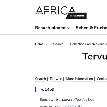
Skip
Skip
to
to
main
search
content
Besuch planen
Sehen & Erleb
Breadcrumb
Home
Research
Collections, archives and l
Terv
Search
|
Browse
|
More information
|
Conta
Tw1459
Species:
Galiniera coffeoides
Del.