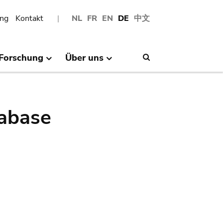
ng
Kontakt
NL
FR
EN
DE
中文
Forschung
Über uns
Search
abase