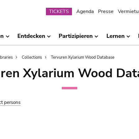
Submenu
TICKETS
Agenda
Presse
Vermietu
en
Entdecken
Partizipieren
Lernen
ibraries
Collections
Tervuren Xylarium Wood Database
uren Xylarium Wood Dat
ct persons