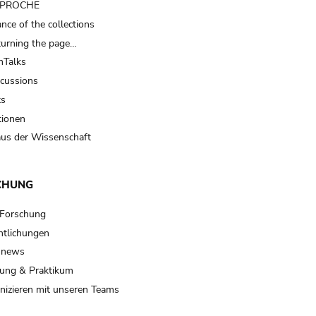
t PROCHE
nce of the collections
turning the page…
Talks
scussions
ts
tionen
us der Wissenschaft
CHUNG
 Forschung
ntlichungen
 news
ung & Praktikum
izieren mit unseren Teams