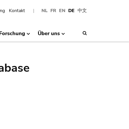
ng
Kontakt
NL
FR
EN
DE
中文
Forschung
Über uns
Search
abase