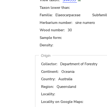
View taxon:
SN4553
Taxon lower than:
Familia:
Elaeocarpaceae
Subfamil
Herbarium number:
sine numero
Wood number:
30
Sample form:
Density:
Origin
Collector:
Department of Forestry
Continent:
Oceania
Country:
Australia
Region:
Queensland
Locality:
Locality on Google Maps: