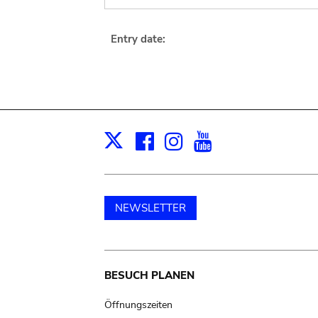
Entry date:
Facebook
Instagram
Youtube
Print
X
NEWSLETTER
Main
BESUCH PLANEN
navigation
Öffnungszeiten