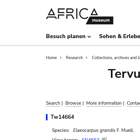
Skip
Skip
to
to
main
search
content
Besuch planen
Sehen & Erleb
Breadcrumb
Home
Research
Collections, archives and l
Terv
Search
|
Browse
|
More information
|
Conta
Tw14664
Species:
Elaeocarpus grandis
F. Muell.