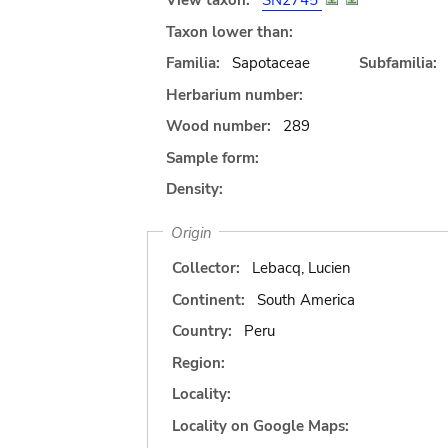
View taxon:
SN2745
Taxon lower than:
Familia:
Sapotaceae
Subfamilia:
Herbarium number:
Wood number:
289
Sample form:
Density:
Origin
Collector:
Lebacq, Lucien
Continent:
South America
Country:
Peru
Region:
Locality:
Locality on Google Maps: