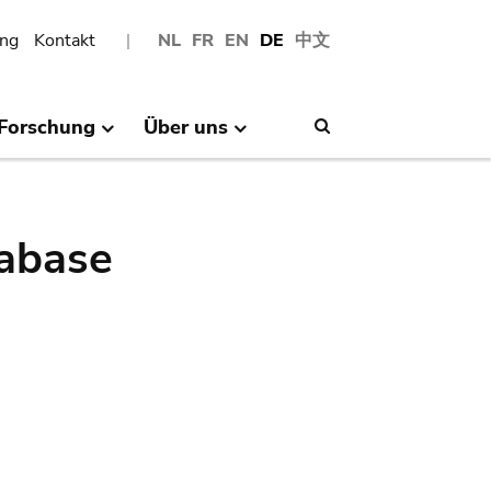
ng
Kontakt
NL
FR
EN
DE
中文
Forschung
Über uns
Search
abase