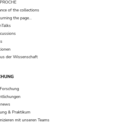
t PROCHE
nce of the collections
turning the page…
Talks
scussions
ts
tionen
us der Wissenschaft
CHUNG
 Forschung
ntlichungen
 news
ung & Praktikum
izieren mit unseren Teams