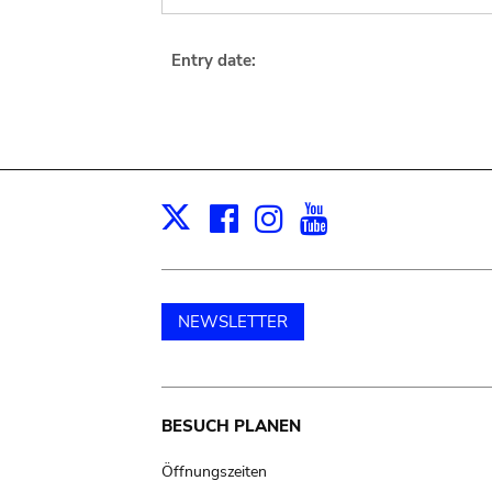
Entry date:
Facebook
Instagram
Youtube
Print
X
NEWSLETTER
Main
BESUCH PLANEN
navigation
Öffnungszeiten