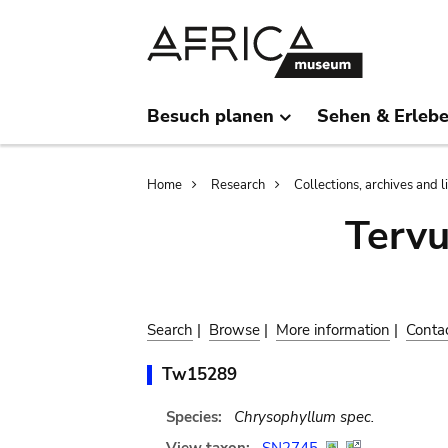
Skip
Skip
to
to
main
search
content
Besuch planen
Sehen & Erleb
Breadcrumb
Home
Research
Collections, archives and l
Terv
Search
|
Browse
|
More information
|
Conta
Tw15289
Species:
Chrysophyllum spec.