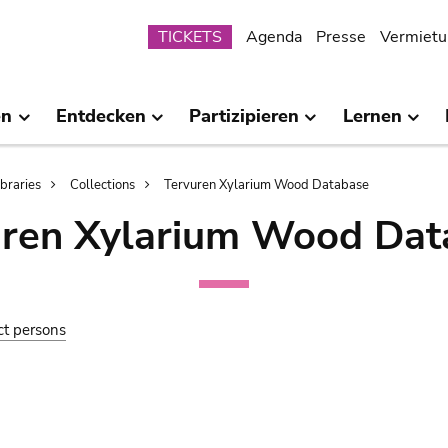
Submenu
TICKETS
Agenda
Presse
Vermietu
en
Entdecken
Partizipieren
Lernen
ibraries
Collections
Tervuren Xylarium Wood Database
uren Xylarium Wood Dat
ct persons