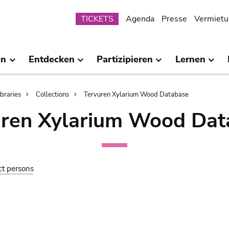
Submenu
TICKETS
Agenda
Presse
Vermietu
en
Entdecken
Partizipieren
Lernen
ibraries
Collections
Tervuren Xylarium Wood Database
uren Xylarium Wood Dat
ct persons