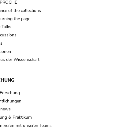
t PROCHE
nce of the collections
turning the page…
Talks
scussions
ts
tionen
us der Wissenschaft
CHUNG
 Forschung
ntlichungen
 news
ung & Praktikum
izieren mit unseren Teams