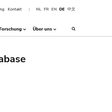
ng
Kontakt
NL
FR
EN
DE
中文
Forschung
Über uns
Search
abase