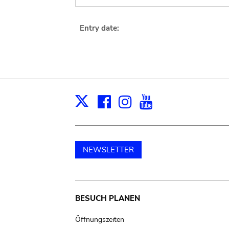
Entry date:
Facebook
Instagram
Youtube
Print
X
NEWSLETTER
Main
BESUCH PLANEN
navigation
Öffnungszeiten