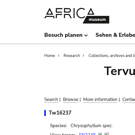
Skip
Skip
to
to
main
search
content
Besuch planen
Sehen & Erleb
Breadcrumb
Home
Research
Collections, archives and l
Terv
Search
|
Browse
|
More information
|
Conta
Tw16237
Species:
Chrysophyllum spec.