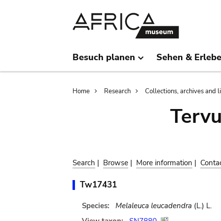
Skip
Skip
to
to
main
search
content
Besuch planen
Sehen & Erleb
Breadcrumb
Home
Research
Collections, archives and l
Terv
Search
|
Browse
|
More information
|
Conta
Tw17431
Species:
Melaleuca leucadendra
(L.) L.