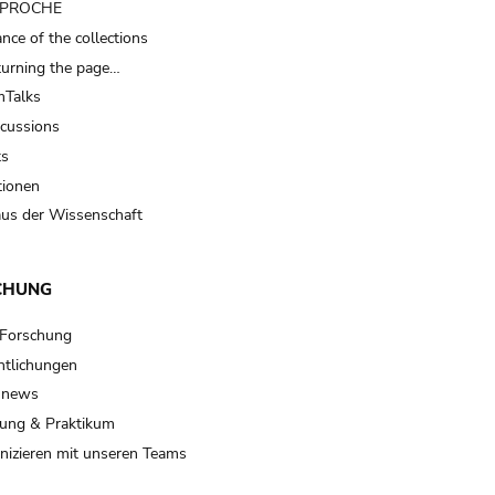
t PROCHE
nce of the collections
turning the page…
Talks
scussions
ts
tionen
us der Wissenschaft
CHUNG
 Forschung
ntlichungen
 news
ung & Praktikum
izieren mit unseren Teams