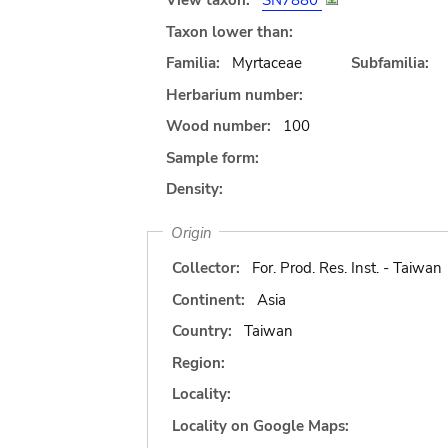
View taxon:
SN7880
Taxon lower than:
Familia:
Myrtaceae
Subfamilia:
Herbarium number:
Wood number:
100
Sample form:
Density:
Origin
Collector:
For. Prod. Res. Inst. - Taiwan
Continent:
Asia
Country:
Taiwan
Region:
Locality:
Locality on Google Maps: