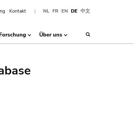
ng
Kontakt
NL
FR
EN
DE
中文
Forschung
Über uns
Search
abase