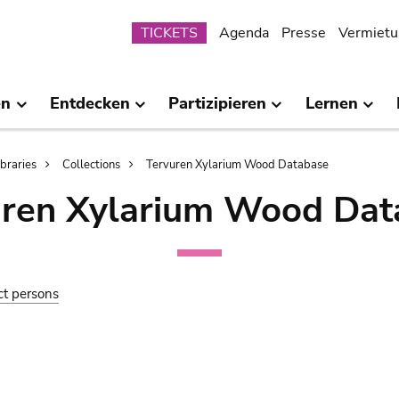
Submenu
TICKETS
Agenda
Presse
Vermietu
en
Entdecken
Partizipieren
Lernen
ibraries
Collections
Tervuren Xylarium Wood Database
uren Xylarium Wood Dat
ct persons