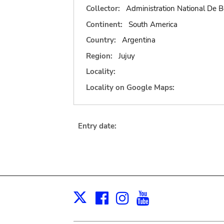
Collector:
Administration National De B
Continent:
South America
Country:
Argentina
Region:
Jujuy
Locality:
Locality on Google Maps:
Entry date:
Facebook
Instagram
Youtube
Print
X