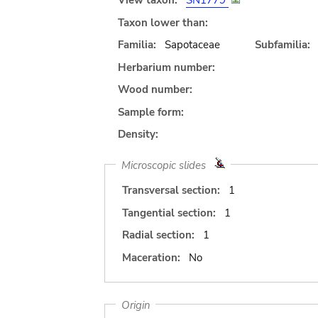
View taxon:
SN1779
Taxon lower than:
Familia:
Sapotaceae
Subfamilia:
Herbarium number:
Wood number:
Sample form:
Density:
Microscopic slides
Transversal section:
1
Tangential section:
1
Radial section:
1
Maceration:
No
Origin