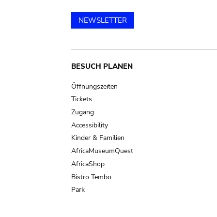
NEWSLETTER
Main
BESUCH PLANEN
navigation
Öffnungszeiten
Tickets
Zugang
Accessibility
Kinder & Familien
AfricaMuseumQuest
AfricaShop
Bistro Tembo
Park