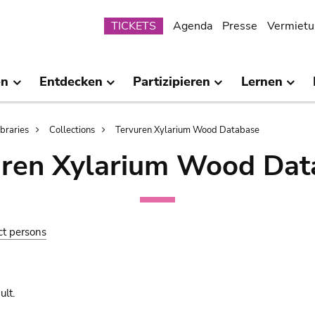
Submenu
TICKETS
Agenda
Presse
Vermietu
en
Entdecken
Partizipieren
Lernen
ibraries
Collections
Tervuren Xylarium Wood Database
uren Xylarium Wood Dat
ct persons
lt.