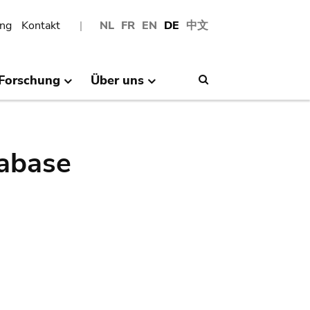
ng
Kontakt
NL
FR
EN
DE
中文
Forschung
Über uns
Search
abase