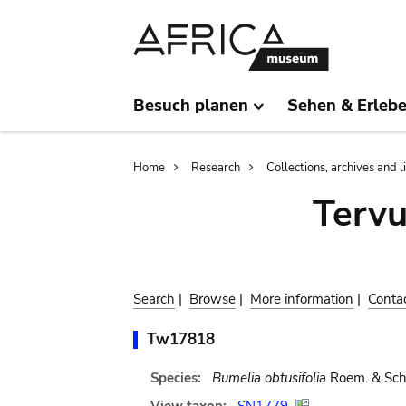
Skip
Skip
to
to
main
search
content
Besuch planen
Sehen & Erleb
Breadcrumb
Home
Research
Collections, archives and l
Terv
Search
|
Browse
|
More information
|
Conta
Tw17818
Species:
Bumelia obtusifolia
Roem. & Schu