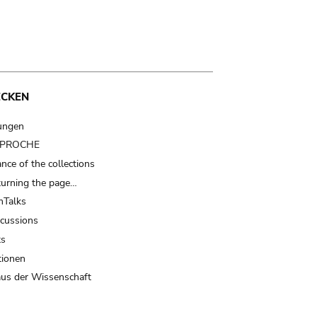
ECKEN
ungen
t PROCHE
nce of the collections
turning the page…
Talks
scussions
ts
tionen
us der Wissenschaft