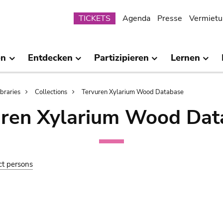
Submenu
TICKETS
Agenda
Presse
Vermietu
en
Entdecken
Partizipieren
Lernen
ibraries
Collections
Tervuren Xylarium Wood Database
uren Xylarium Wood Dat
ct persons