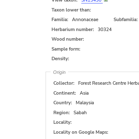
View taxon:
SN13430
Taxon lower than:
Familia:
Annonaceae
Subfamilia:
Herbarium number:
30324
Wood number:
Sample form:
Density:
Origin
Collector:
Forest Research Centre Herb
Continent:
Asia
Country:
Malaysia
Region:
Sabah
Locality:
Locality on Google Maps: