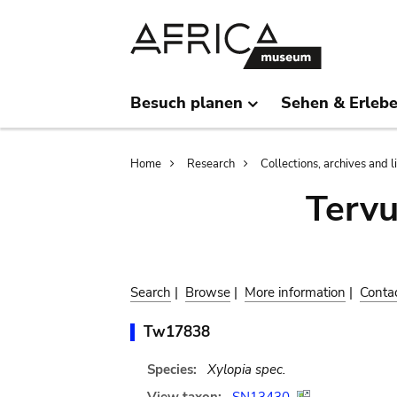
Skip
Skip
to
to
main
search
content
Besuch planen
Sehen & Erleb
Breadcrumb
Home
Research
Collections, archives and l
Terv
Search
|
Browse
|
More information
|
Conta
Tw17838
Species:
Xylopia spec.