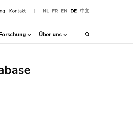
ng
Kontakt
NL
FR
EN
DE
中文
Forschung
Über uns
Search
abase