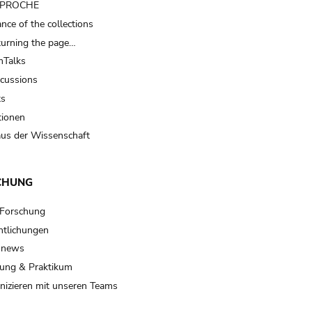
t PROCHE
nce of the collections
turning the page…
Talks
scussions
ts
tionen
us der Wissenschaft
CHUNG
 Forschung
ntlichungen
 news
ung & Praktikum
izieren mit unseren Teams