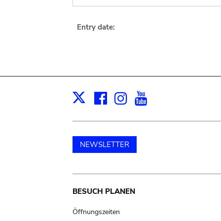
Entry date:
Facebook
Instagram
Youtube
Print
X
NEWSLETTER
Main
BESUCH PLANEN
navigation
Öffnungszeiten