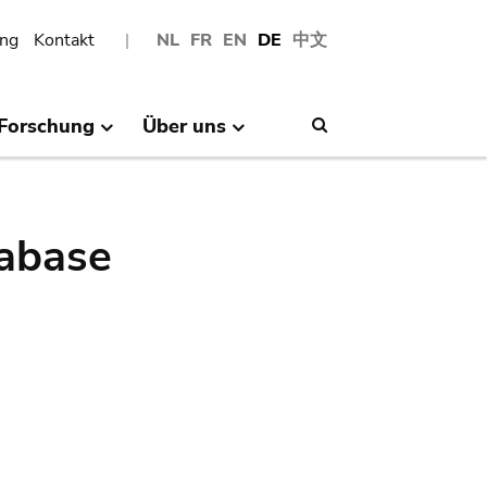
ng
Kontakt
NL
FR
EN
DE
中文
Forschung
Über uns
Search
abase