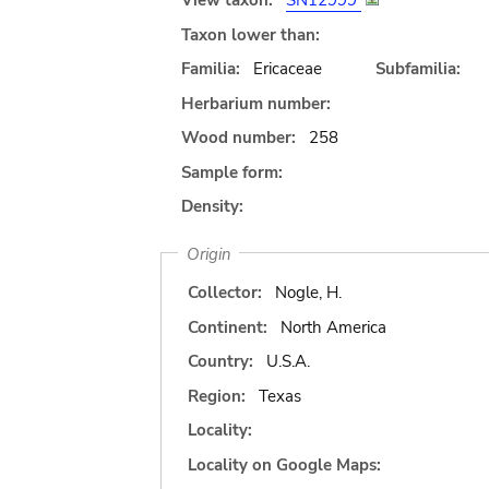
View taxon:
SN12999
Taxon lower than:
Familia:
Ericaceae
Subfamilia:
Herbarium number:
Wood number:
258
Sample form:
Density:
Origin
Collector:
Nogle, H.
Continent:
North America
Country:
U.S.A.
Region:
Texas
Locality:
Locality on Google Maps: