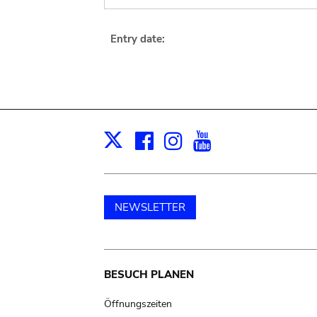
Entry date:
Facebook
Instagram
Youtube
Print
X
NEWSLETTER
Main
BESUCH PLANEN
navigation
Öffnungszeiten