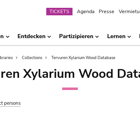
Submenu
TICKETS
Agenda
Presse
Vermietu
en
Entdecken
Partizipieren
Lernen
ibraries
Collections
Tervuren Xylarium Wood Database
uren Xylarium Wood Dat
ct persons