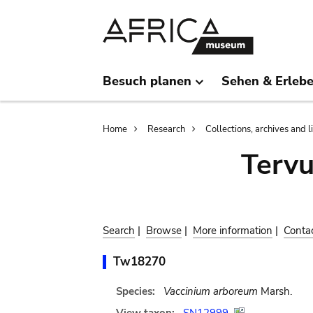
Skip
Skip
to
to
main
search
content
Besuch planen
Sehen & Erleb
Breadcrumb
Home
Research
Collections, archives and l
Terv
Search
|
Browse
|
More information
|
Conta
Tw18270
Species:
Vaccinium arboreum
Marsh.