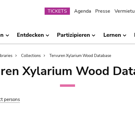
Submenu
TICKETS
Agenda
Presse
Vermietu
en
Entdecken
Partizipieren
Lernen
ibraries
Collections
Tervuren Xylarium Wood Database
uren Xylarium Wood Dat
ct persons