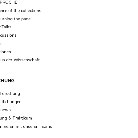
t PROCHE
nce of the collections
turning the page…
Talks
scussions
ts
tionen
us der Wissenschaft
CHUNG
 Forschung
ntlichungen
 news
ung & Praktikum
izieren mit unseren Teams