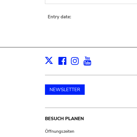
Entry date:
Facebook
Instagram
Youtube
Print
X
NEWSLETTER
Main
BESUCH PLANEN
navigation
Öffnungszeiten