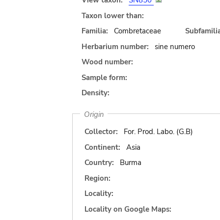
View taxon:
SN850
Taxon lower than:
Familia:
Combretaceae
Subfamilia
Herbarium number:
sine numero
Wood number:
Sample form:
Density:
Origin
Collector:
For. Prod. Labo. (G.B)
Continent:
Asia
Country:
Burma
Region:
Locality:
Locality on Google Maps: