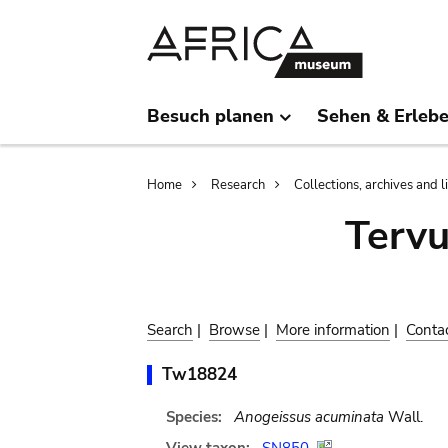
Skip
Skip
to
to
main
search
content
Besuch planen
Sehen & Erleb
Breadcrumb
Home
Research
Collections, archives and l
Terv
Search
|
Browse
|
More information
|
Conta
Tw18824
Species:
Anogeissus acuminata
Wall.