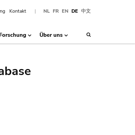
ng
Kontakt
NL
FR
EN
DE
中文
Forschung
Über uns
Search
abase