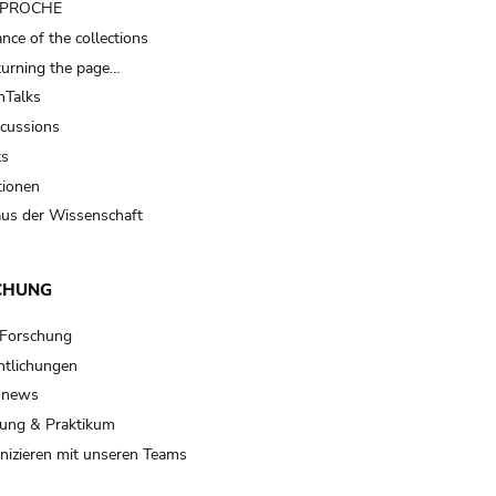
t PROCHE
nce of the collections
turning the page…
Talks
scussions
ts
tionen
us der Wissenschaft
CHUNG
 Forschung
ntlichungen
 news
ung & Praktikum
izieren mit unseren Teams