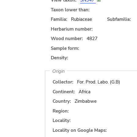
View taxon:
SN347
Taxon lower than:
Familia:
Rubiaceae
Subfamilia:
Herbarium number:
Wood number:
4827
Sample form:
Density:
Origin
Collector:
For. Prod. Labo. (G.B)
Continent:
Africa
Country:
Zimbabwe
Region:
Locality:
Locality on Google Maps: