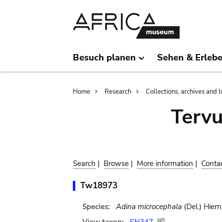
Skip
Skip
to
to
main
search
content
Besuch planen
Sehen & Erleb
Breadcrumb
Home
Research
Collections, archives and l
Terv
Search
|
Browse
|
More information
|
Conta
Tw18973
Species:
Adina microcephala
(Del.) Hiern