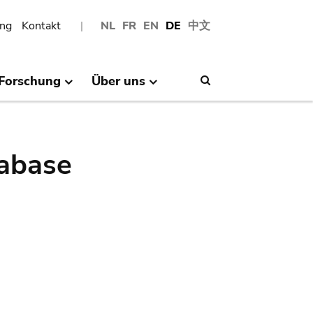
ng
Kontakt
NL
FR
EN
DE
中文
Forschung
Über uns
Search
abase