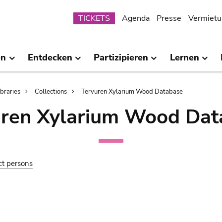
Submenu
TICKETS
Agenda
Presse
Vermietu
en
Entdecken
Partizipieren
Lernen
ibraries
Collections
Tervuren Xylarium Wood Database
uren Xylarium Wood Dat
ct persons