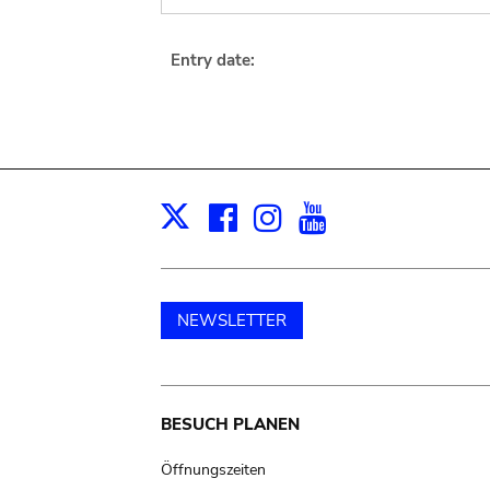
Entry date:
Facebook
Instagram
Youtube
Print
X
NEWSLETTER
Main
BESUCH PLANEN
navigation
Öffnungszeiten