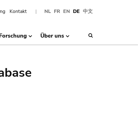
ng
Kontakt
NL
FR
EN
DE
中文
Forschung
Über uns
Search
abase