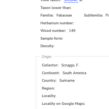
View taxon:
SN3846
Taxon lower than:
Familia:
Fabaceae
Subfamilia:
Pa
Herbarium number:
Wood number:
149
Sample form:
Density:
Origin
Collector:
Scruggs, F.
Continent:
South America
Country:
Suriname
Region:
Locality:
Locality on Google Maps: