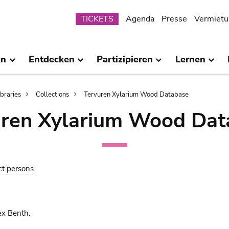
Submenu
TICKETS
Agenda
Presse
Vermietu
en
Entdecken
Partizipieren
Lernen
ibraries
Collections
Tervuren Xylarium Wood Database
uren Xylarium Wood Dat
ct persons
ex Benth.