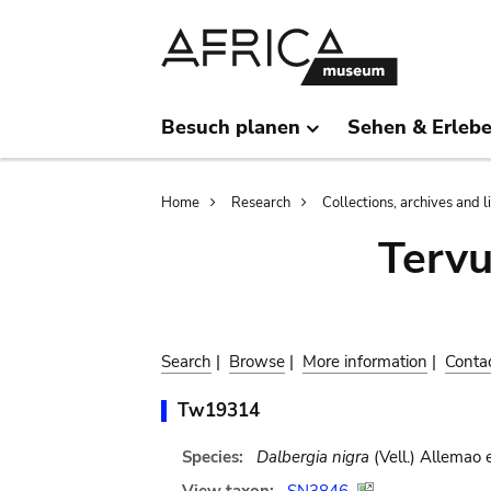
Skip
Skip
to
to
main
search
content
Besuch planen
Sehen & Erleb
Breadcrumb
Home
Research
Collections, archives and l
Terv
Search
|
Browse
|
More information
|
Conta
Tw19314
Species:
Dalbergia nigra
(Vell.) Allemao 