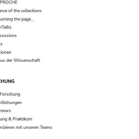
t PROCHE
nce of the collections
turning the page…
Talks
scussions
ts
tionen
us der Wissenschaft
CHUNG
 Forschung
ntlichungen
 news
ung & Praktikum
izieren mit unseren Teams