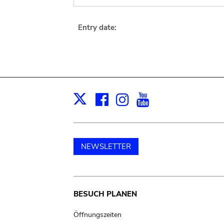
Entry date:
Facebook
Instagram
Youtube
Print
X
NEWSLETTER
Main
BESUCH PLANEN
navigation
Öffnungszeiten